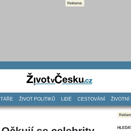
Reklama:
NTÁŘE
ŽIVOT POLITIKŮ
LIDÉ
CESTOVÁNÍ
ŽIVOTNÍ
Reklam
čkují se celebrity,
HLEDA