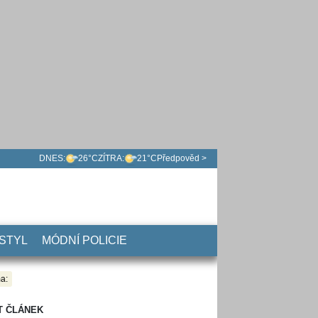
DNES:
26°C
ZÍTRA:
21°C
Předpověd >
 STYL
MÓDNÍ POLICIE
a:
T ČLÁNEK