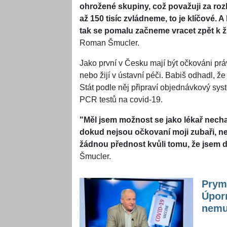
ohrožené skupiny, což považuji za rozh
až 150 tisíc zvládneme, to je klíčové. 
tak se pomalu začneme vracet zpět k ž
Roman Šmucler.
Jako první v Česku mají být očkováni právě
nebo žijí v ústavní péči. Babiš odhadl,
Stát podle něj připraví objednávkový sy
PCR testů na covid-19.
"Měl jsem možnost se jako lékař necha
dokud nejsou očkovaní moji zubaři, ne
žádnou přednost kvůli tomu, že jsem d
Šmucler.
Prymu
Úporn
nemu