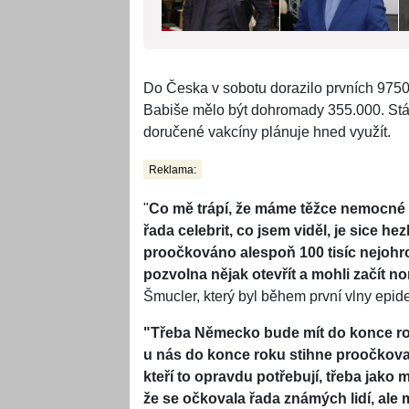
Do Česka v sobotu dorazilo prvních 9750 
Babiše mělo být dohromady 355.000. Stát
doručené vakcíny plánuje hned využít.
Reklama:
"
Co mě trápí, že máme těžce nemocné až
řada celebrit
, co jsem viděl, je sice h
proočkováno alespoň 100 tisíc nejoh
pozvolna nějak otevřít a mohli začít n
Šmucler, který byl během první vlny epid
"Třeba Německo bude mít do konce rok
u nás do konce roku stihne proočkovat 
kteří to opravdu potřebují, třeba jako 
že se očkovala řada známých lidí, ale 