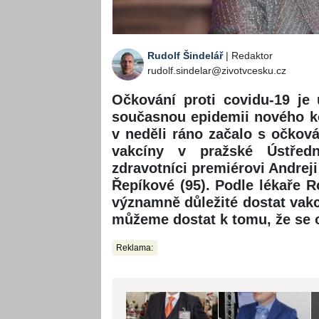
Rudolf Šindelář
| Redaktor
rudolf.sindelar@zivotvcesku.cz
Očkování proti covidu-19 je 
současnou epidemii nového ko
v neděli ráno začalo s očkov
vakcíny v pražské Ústřed
zdravotníci premiérovi Andreji
Řepíkové (95). Podle lékaře R
významně důležité dostat vakc
můžeme dostat k tomu, že se o
Reklama: