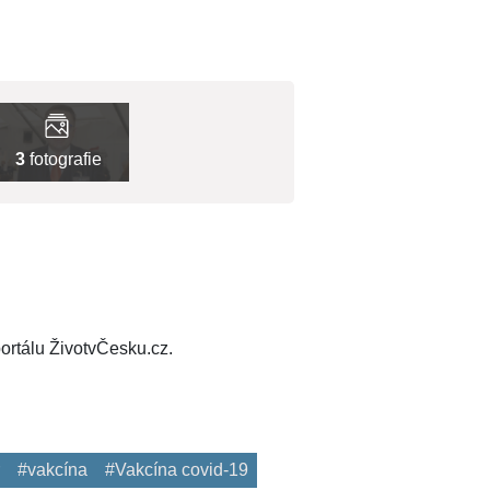
3
fotografie
ortálu ŽivotvČesku.cz.
#vakcína
#Vakcína covid-19