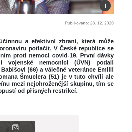
Publikováno: 28. 12. 2020
účinnou a efektivní zbraní, která může
ronaviru potlačit. V České republice se
áním proti nemoci covid-19. První dávky
ní vojenské nemocnici (ÚVN) podali
 Babišovi (66) a válečné veteránce Emilii
omana Šmuclera (51) je v tuto chvíli ale
ínu mezi nejohroženější skupinu, tím se
pustí od přísných restrikcí.