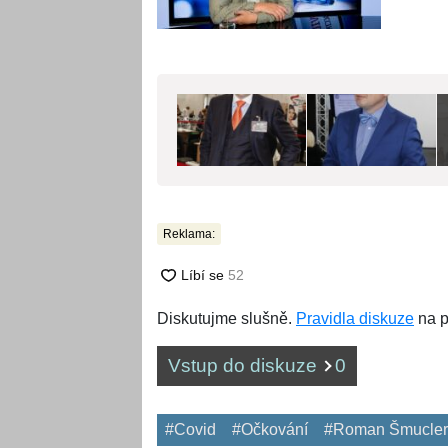
Reklama:
Diskutujme slušně.
Pravidla diskuze
na p
Vstup do diskuze
0
#Covid
#Očkování
#Roman Šmucler