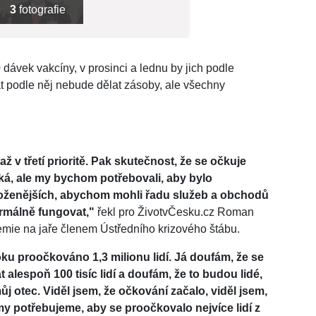
3
fotografie
dávek vakcíny, v prosinci a lednu by jich podle
 podle něj nebude dělat zásoby, ale všechny
 v třetí prioritě. Pak skutečnost, že se očkuje
ezká, ale my bychom potřebovali, aby bylo
roženějších, abychom mohli řadu služeb a obchodů
ormálně fungovat,"
řekl pro ŽivotvČesku.cz Roman
emie na jaře členem Ústředního krizového štábu.
u proočkováno 1,3 milionu lidí. Já doufám, že se
alespoň 100 tisíc lidí a doufám, že to budou lidé,
můj otec. Viděl jsem, že očkování začalo, viděl jsem,
my potřebujeme, aby se proočkovalo nejvíce lidí z