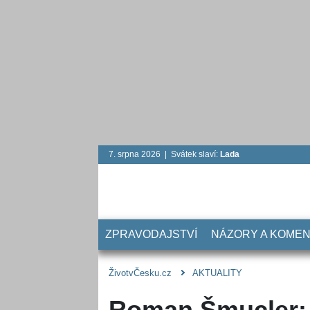
7. srpna 2026 | Svátek slaví:
Lada
ZPRAVODAJSTVÍ
NÁZORY A KOME
ŽivotvČesku.cz
AKTUALITY
Roman Šmucler: O