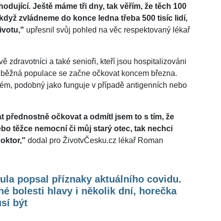
odující. Ještě máme tři dny, tak věřím, že těch 100
A když zvládneme do konce ledna třeba 500 tisíc lidí,
ivotu,"
upřesnil svůj pohled na věc respektovaný lékař
 zdravotníci a také senioři, kteří jsou hospitalizováni
 že běžná populace se začne očkovat koncem března.
stém, podobný jako funguje v případě antigenních nebo
t přednostně očkovat a odmítl jsem to s tím, že
bo těžce nemocní či můj starý otec, tak nechci
oktor,"
dodal pro ŽivotvČesku.cz lékař Roman
la popsal příznaky aktuálního covidu.
é bolesti hlavy i několik dní, horečka
sí být