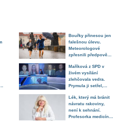
Bouřky přinesou jen
m
falešnou úlevu.
Meteorologové
zpřesnili předpověď
a oznámili návrat
Maříková z SPD v
horkého počasí
živém vysílání
zlehčovala vedra.
Prymula ji setřel,
li
když vytáhl děsivé
Lék, který má bránit
číslo
návratu rakoviny,
není k sehnání.
Profesorka medicíny
promluvila jako
pacientka