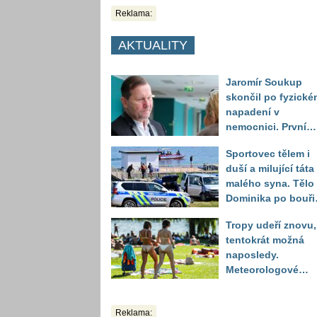
Reklama:
AKTUALITY
Jaromír Soukup
skončil po fyzické
napadení v
nemocnici. První
slova právničky
Sportovec tělem i
duší a milující táta
malého syna. Tělo
Dominika po bouři
na jezeře Most naš
Tropy udeří znovu,
až druhý den
tentokrát možná
naposledy.
Meteorologové
zpřesnili výhled až
do září
Reklama: