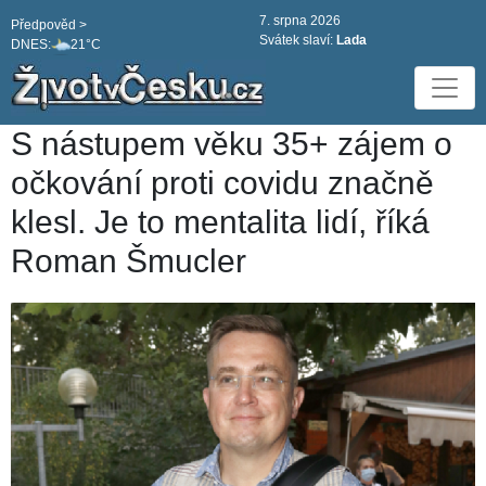
7. srpna 2026
Předpověd >
Svátek slaví:
Lada
DNES:
21°C
S nástupem věku 35+ zájem o
očkování proti covidu značně
klesl. Je to mentalita lidí, říká
Roman Šmucler