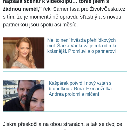
napsala scénář k videoklipu… tohle jsem s
žádnou neměl,"
řekl Sámer Issa pro ŽivotvČesku.cz
s tím, že je momentálně opravdu šťastný a s novou
partnerkou jsou spolu asi měsíc.
Ne, to není hvězda přehlídkových
mol. Šárka Vaňková je rok od roku
krásnější. Promluvila o partnerovi
Kašpárek potvrdil nový vztah s
brunetkou z Brna. Exmanželka
Andrea prolomila mlčení
Jiskra přeskočila na obou stranách, a tak se dvojice