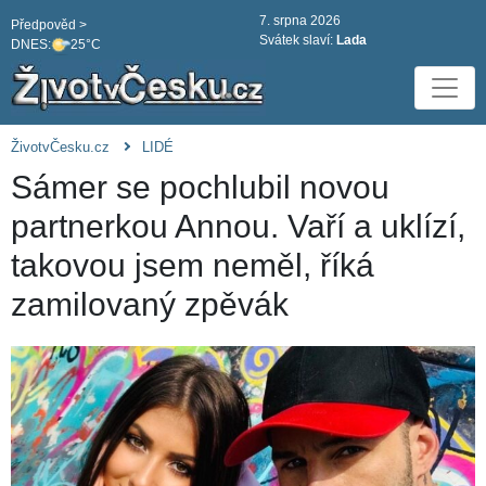
7. srpna 2026
Předpověd >
Svátek slaví:
Lada
DNES:
25°C
ŽivotvČesku.cz
LIDÉ
Sámer se pochlubil novou
partnerkou Annou. Vaří a uklízí,
takovou jsem neměl, říká
zamilovaný zpěvák