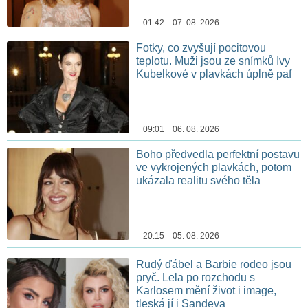
01:42 07. 08. 2026
Fotky, co zvyšují pocitovou
teplotu. Muži jsou ze snímků Ivy
Kubelkové v plavkách úplně paf
09:01 06. 08. 2026
Boho předvedla perfektní postavu
ve vykrojených plavkách, potom
ukázala realitu svého těla
20:15 05. 08. 2026
Rudý ďábel a Barbie rodeo jsou
pryč. Lela po rozchodu s
Karlosem mění život i image,
tleská jí i Sandeva