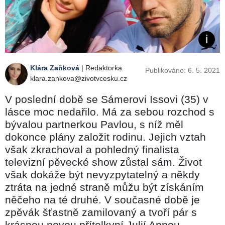
Klára Zaňková
| Redaktorka
Publikováno: 6. 5. 2021
klara.zankova@zivotvcesku.cz
V poslední době se Sámerovi Issovi (35) v
lásce moc nedařilo. Má za sebou rozchod s
bývalou partnerkou Pavlou, s níž měl
dokonce plány založit rodinu. Jejich vztah
však zkrachoval a pohledný finalista
televizní pěvecké show zůstal sám. Život
však dokáže být nevyzpytatelný a někdy
ztráta na jedné straně můžu být získáním
něčeho na té druhé. V současné době je
zpěvák šťastně zamilovaný a tvoří pár s
krásnou novou přítelkyní Julií Annou