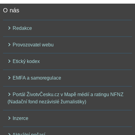
O nás
Redakce
Provozovatel webu
Etický kodex
EMFA a samoregulace
Portál ŽivotvČesku.cz v Mapě médií a ratingu NFNZ
(Nadační fond nezávislé žurnalistiky)
Inzerce
Aktuální počasí