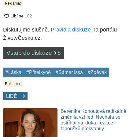
Reklama:
Diskutujme slušně.
Pravidla diskuze
na portálu
ŽivotvČesku.cz.
Vstup do diskuze
8
#Láska
#Přítelkyně
#Sámer Issa
#Zpěvák
Reklama:
LIDÉ
Berenika Kohoutová radikálně
změnila vzhled. Nechala se
ostříhat na kluka, reakce
fanoušků překvapily