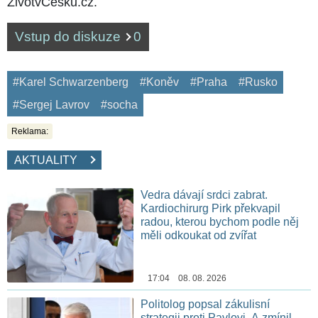
ŽivotvČesku.cz.
Vstup do diskuze
0
#Karel Schwarzenberg
#Koněv
#Praha
#Rusko
#Sergej Lavrov
#socha
Reklama:
AKTUALITY
Vedra dávají srdci zabrat.
Kardiochirurg Pirk překvapil
radou, kterou bychom podle něj
měli odkoukat od zvířat
17:04 08. 08. 2026
Politolog popsal zákulisní
strategii proti Pavlovi. A zmínil