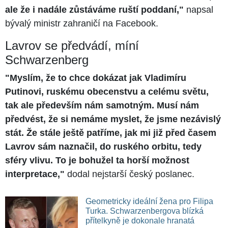
ale že i nadále zůstáváme ruští poddaní,"
napsal
bývalý ministr zahraničí na Facebook.
Lavrov se předvádí, míní
Schwarzenberg
"Myslím, že to chce dokázat jak Vladimíru
Putinovi, ruskému obecenstvu a celému světu,
tak ale především nám samotným. Musí nám
předvést, že si nemáme myslet, že jsme nezávislý
stát. Že stále ještě patříme, jak mi již před časem
Lavrov sám naznačil, do ruského orbitu, tedy
sféry vlivu. To je bohužel ta horší možnost
interpretace,"
dodal nejstarší český poslanec.
Geometricky ideální žena pro Filipa
Turka. Schwarzenbergova blízká
přítelkyně je dokonale hranatá