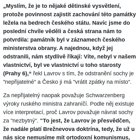
„Myslím, že je to nějaké dětinské vysvětlení,
protože povinnost zajistit zachování této památky
ležela na bedrech českého státu. Navíc jsme do
poslední chvíle věděli a česká strana nám to
potvrdila: památník byl v záznamech českého
ministerstva obrany. A najednou, když jej
odstranili, nám stydlivě říkají: Víte, nebyl v našem
vlastnictví, byl ve vlastnictví u toho starosty
(Prahy 6),“
řekl Lavrov s tím, že odstranění sochy je
"nepřijatelné" a Česko ji má "vrátit zpátky na místo".
Za nepřijatelný naopak považuje Schwarzenberg
výroky ruského ministra zahraníčí. Podle něj existuje
více interpretací, proč Lavrov považuje návrat sochy
za "nezbytný".
"To jest, že Lavrov je přesvědčen,
že nadále platí Brežnevova doktrína, tedy, že už u
nás sice nemusíme mít ortodoxní komunismus,