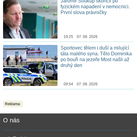
Jaromír Soukup skončil po
fyzickém napadení v nemocnici.
První slova právničky
19:25 07. 08. 2026
Sportovec tělem i duší a milující
táta malého syna. Tělo Dominika
po bouři na jezeře Most našli až
druhý den
09:54 07. 08. 2026
Reklama:
O nás