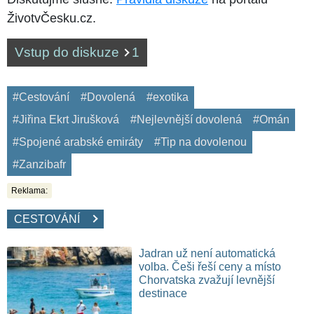
ŽivotvČesku.cz.
Vstup do diskuze
1
#Cestování
#Dovolená
#exotika
#Jiřina Ekrt Jirušková
#Nejlevnější dovolená
#Omán
#Spojené arabské emiráty
#Tip na dovolenou
#Zanzibafr
Reklama:
CESTOVÁNÍ
Jadran už není automatická
volba. Češi řeší ceny a místo
Chorvatska zvažují levnější
destinace