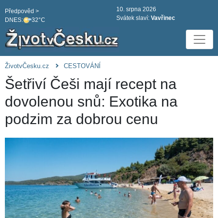
10. srpna 2026
Předpověd >
Svátek slaví:
Vavřinec
DNES:
32°C
ŽivotvČesku.cz
CESTOVÁNÍ
Šetřiví Češi mají recept na
dovolenou snů: Exotika na
podzim za dobrou cenu