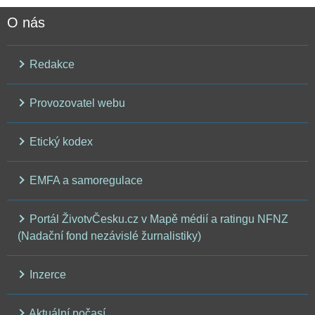
O nás
Redakce
Provozovatel webu
Etický kodex
EMFA a samoregulace
Portál ŽivotvČesku.cz v Mapě médií a ratingu NFNZ
(Nadační fond nezávislé žurnalistiky)
Inzerce
Aktuální počasí