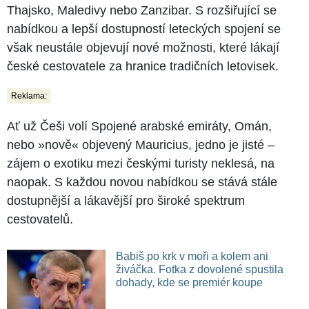
Thajsko, Maledivy nebo Zanzibar. S rozšiřující se
nabídkou a lepší dostupností leteckých spojení se
však neustále objevují nové možnosti, které lákají
české cestovatele za hranice tradičních letovisek.
Reklama:
Ať už Češi volí Spojené arabské emiráty, Omán,
nebo »nově« objevený Mauricius, jedno je jisté –
zájem o exotiku mezi českými turisty neklesá, na
naopak. S každou novou nabídkou se stává stále
dostupnější a lákavější pro široké spektrum
cestovatelů.
Babiš po krk v moři a kolem ani
živáčka. Fotka z dovolené spustila
dohady, kde se premiér koupe