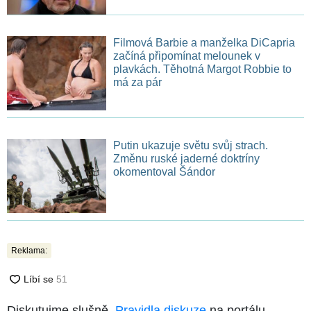
Filmová Barbie a manželka DiCapria
začíná připomínat melounek v
plavkách. Těhotná Margot Robbie to
má za pár
Putin ukazuje světu svůj strach.
Změnu ruské jaderné doktríny
okomentoval Šándor
Reklama:
Diskutujme slušně.
Pravidla diskuze
na portálu