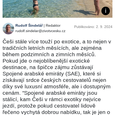
Rudolf Šindelář
| Redaktor
Publikováno: 2. 9. 2024
rudolf.sindelar@zivotvcesku.cz
Češi stále více touží po exotice, a to nejen v
tradičních letních měsících, ale zejména
během podzimních a zimních měsíců.
Pokud jde o nejoblíbenější exotické
destinace, na špičce zájmu zůstávají
Spojené arabské emiráty (SAE), které si
získávají srdce českých cestovatelů nejen
díky své luxusní atmosféře, ale i dostupným
cenám. "Spojené arabské emiráty jsou
stálicí, kam Češi v rámci exotiky nejvíce
jezdí, protože pokud cestovatel lidově
řečeno vychytá dobrou nabídku, tak je jen o