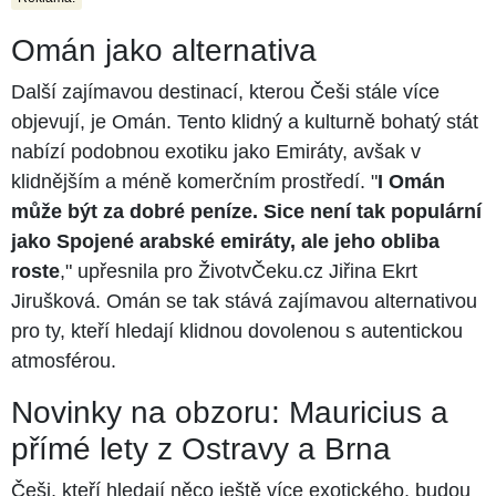
Omán jako alternativa
Další zajímavou destinací, kterou Češi stále více
objevují, je Omán. Tento klidný a kulturně bohatý stát
nabízí podobnou exotiku jako Emiráty, avšak v
klidnějším a méně komerčním prostředí. "
I Omán
může být za dobré peníze. Sice není tak populární
jako Spojené arabské emiráty, ale jeho obliba
roste
," upřesnila pro ŽivotvČeku.cz Jiřina Ekrt
Jirušková. Omán se tak stává zajímavou alternativou
pro ty, kteří hledají klidnou dovolenou s autentickou
atmosférou.
Novinky na obzoru: Mauricius a
přímé lety z Ostravy a Brna
Češi, kteří hledají něco ještě více exotického, budou