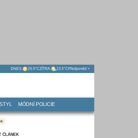
DNES:
25.5°C
ZÍTRA:
23.5°C
Předpověd >
 STYL
MÓDNÍ POLICIE
a:
T ČLÁNEK