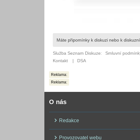
Reklama:
Reklama:
O nás
Redakce
Provozovatel webu