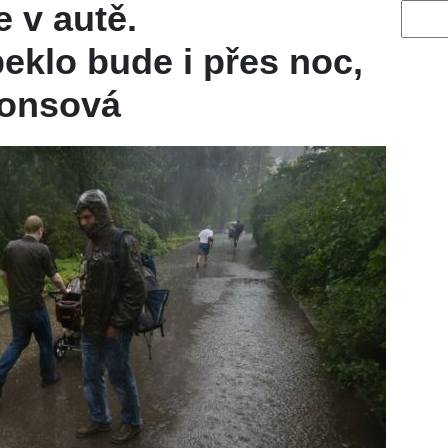
e v autě.
Vyhled
eklo bude i přes noc,
Honsová