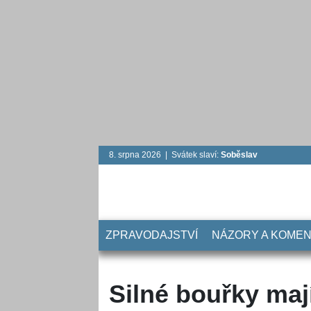
8. srpna 2026 | Svátek slaví:
Soběslav
ZPRAVODAJSTVÍ
NÁZORY A KOME
Silné bouřky maj