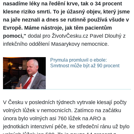
nasadíme léky na ředění krve, tak o 34 procent
klesne riziko smrti. To je úžasný objev, který jsme
na jaře neznali a dnes se rutinně používá všude v
Evropě. Máme nástroje, jak těm pacientům
pomoci,"
dodal pro ŽivotvČesku.cz Pavel Dlouhý z
infekčního oddělení Masarykovy nemocnice.
Prymula promluvil o ebole:
Smrtnost může být až 90 procent
V Česku v posledních týdnech vytrvale klesají počty
volných lůžek v nemocnicích. Zatímco na začátku
února bylo volných asi 760 lůžek na ARO a
jednotkách intenzivní péče, ke středeční ránu už bylo