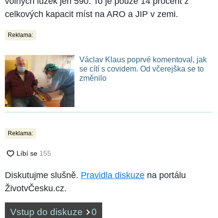
volných lůžek jen 590. To je pouze 14 procent z
celkových kapacit míst na ARO a JIP v zemi.
Reklama:
Václav Klaus poprvé komentoval, jak
se cítí s covidem. Od včerejška se to
změnilo
Reklama:
Diskutujme slušně.
Pravidla diskuze
na portálu
ŽivotvČesku.cz.
Vstup do diskuze
0