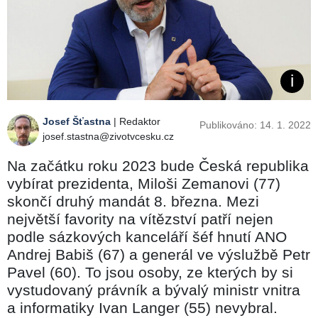
Josef Šťastna
| Redaktor
Publikováno: 14. 1. 2022
josef.stastna@zivotvcesku.cz
Na začátku roku 2023 bude Česká republika
vybírat prezidenta, Miloši Zemanovi (77)
skončí druhý mandát 8. března. Mezi
největší favority na vítězství patří nejen
podle sázkových kanceláří šéf hnutí ANO
Andrej Babiš (67) a generál ve výslužbě Petr
Pavel (60). To jsou osoby, ze kterých by si
vystudovaný právník a bývalý ministr vnitra
a informatiky Ivan Langer (55) nevybral.