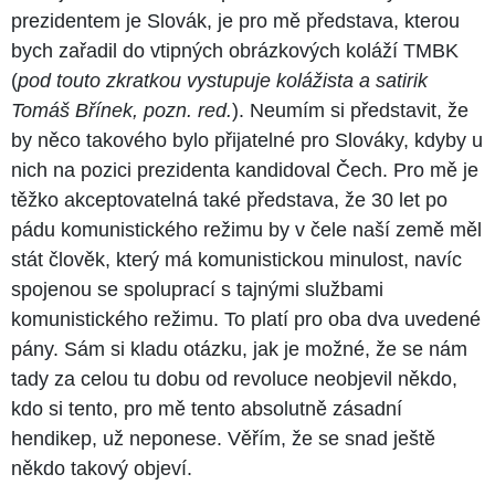
prezidentem je Slovák, je pro mě představa, kterou
bych zařadil do vtipných obrázkových koláží TMBK
(
pod touto zkratkou vystupuje kolážista a satirik
Tomáš Břínek, pozn. red.
). Neumím si představit, že
by něco takového bylo přijatelné pro Slováky, kdyby u
nich na pozici prezidenta kandidoval Čech. Pro mě je
těžko akceptovatelná také představa, že 30 let po
pádu komunistického režimu by v čele naší země měl
stát člověk, který má komunistickou minulost, navíc
spojenou se spoluprací s tajnými službami
komunistického režimu. To platí pro oba dva uvedené
pány. Sám si kladu otázku, jak je možné, že se nám
tady za celou tu dobu od revoluce neobjevil někdo,
kdo si tento, pro mě tento absolutně zásadní
hendikep, už neponese. Věřím, že se snad ještě
někdo takový objeví.