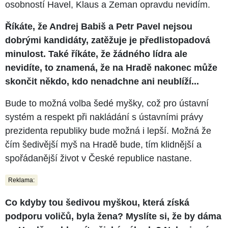
osobností Havel, Klaus a Zeman opravdu nevidím.
Říkáte, že Andrej Babiš a Petr Pavel nejsou
dobrými kandidáty, zatěžuje je předlistopadová
minulost. Také říkáte, že žádného lídra ale
nevidíte, to znamená, že na Hradě nakonec může
skončit někdo, kdo nenadchne ani neublíží...
Bude to možná volba šedé myšky, což pro ústavní
systém a respekt při nakládání s ústavními právy
prezidenta republiky bude možná i lepší. Možná že
čím šedivější myš na Hradě bude, tím klidnější a
spořádanější život v České republice nastane.
Reklama:
Co kdyby tou šedivou myškou, která získá
podporu voličů, byla žena? Myslíte si, že by dáma