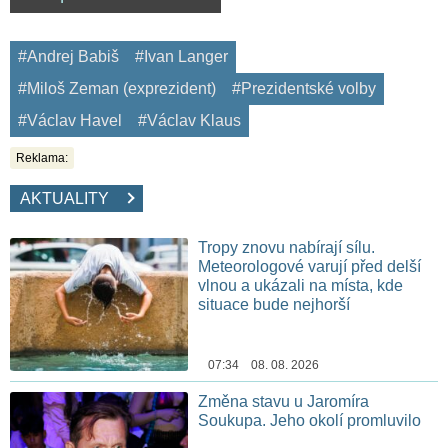
#Andrej Babiš
#Ivan Langer
#Miloš Zeman (exprezident)
#Prezidentské volby
#Václav Havel
#Václav Klaus
Reklama:
AKTUALITY
Tropy znovu nabírají sílu.
Meteorologové varují před delší
vlnou a ukázali na místa, kde
situace bude nejhorší
07:34 08. 08. 2026
Změna stavu u Jaromíra
Soukupa. Jeho okolí promluvilo