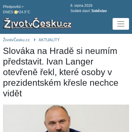
8. srpna 2026
Předpověd >
Svátek slaví:
Soběslav
DNES:
24.5°C
ŽivotvČesku.cz
AKTUALITY
Slováka na Hradě si neumím
představit. Ivan Langer
otevřeně řekl, které osoby v
prezidentském křesle nechce
vidět