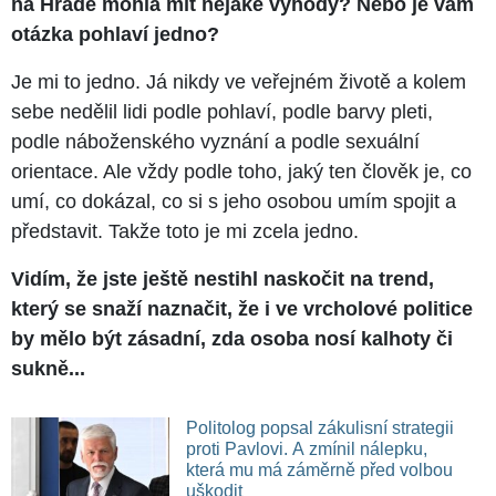
na Hradě mohla mít nějaké výhody? Nebo je vám
otázka pohlaví jedno?
Je mi to jedno. Já nikdy ve veřejném životě a kolem
sebe nedělil lidi podle pohlaví, podle barvy pleti,
podle náboženského vyznání a podle sexuální
orientace. Ale vždy podle toho, jaký ten člověk je, co
umí, co dokázal, co si s jeho osobou umím spojit a
představit. Takže toto je mi zcela jedno.
Vidím, že jste ještě nestihl naskočit na trend,
který se snaží naznačit, že i ve vrcholové politice
by mělo být zásadní, zda osoba nosí kalhoty či
sukně...
Politolog popsal zákulisní strategii
proti Pavlovi. A zmínil nálepku,
která mu má záměrně před volbou
uškodit