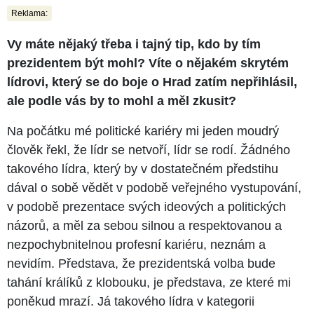
Reklama:
Vy máte nějaký třeba i tajný tip, kdo by tím
prezidentem být mohl? Víte o nějakém skrytém
lídrovi, který se do boje o Hrad zatím nepřihlásil,
ale podle vás by to mohl a měl zkusit?
Na počátku mé politické kariéry mi jeden moudrý
člověk řekl, že lídr se netvoří, lídr se rodí. Žádného
takového lídra, který by v dostatečném předstihu
dával o sobě vědět v podobě veřejného vystupování,
v podobě prezentace svých ideových a politických
názorů, a měl za sebou silnou a respektovanou a
nezpochybnitelnou profesní kariéru, neznám a
nevidím. Představa, že prezidentská volba bude
tahání králíků z klobouku, je představa, ze které mi
poněkud mrazí. Já takového lídra v kategorii