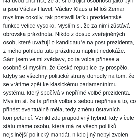
Na úvod chci říct, že ať si o trojici osobností jako byli
a jsou Václav Havel, Václav Klaus a Miloš Zeman
myslíme cokoliv, tak postavili laťku prezidentské
funkce velice vysoko. Myslím si, že za nimi zůstává
obrovská prázdnota. Nikdo z dosud zveřejněných
osob, které uvažují o kandidatuře na post prezidenta,
z mého pohledu tuto prázdnotu naplnit nedokáže.
Sám jsem velmi zvědavý, co ta volba přinese a
osobně si myslím, že České republice by prospělo,
kdyby se všechny politické strany dohodly na tom, že
se vrátíme zpět ke klasickému parlamentnímu
systému, který spočívá v nepřímé volbě prezidenta.
Myslím si, že ta přímá volba s sebou nepřinesla to, co
přinést eventuálně měla, tedy změnu ústavních
kompetencí. Vznikl zde prapodivný hybrid, kdy v čele
státu máme osobu, která má ze všech politiků
nejsilnější politický mandát, nikdo jiný nebyl zvolen