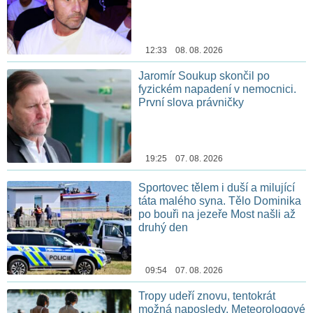
12:33 08. 08. 2026
Jaromír Soukup skončil po
fyzickém napadení v nemocnici.
První slova právničky
19:25 07. 08. 2026
Sportovec tělem i duší a milující
táta malého syna. Tělo Dominika
po bouři na jezeře Most našli až
druhý den
09:54 07. 08. 2026
Tropy udeří znovu, tentokrát
možná naposledy. Meteorologové