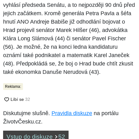
vyhlásí předseda Senátu, a to nejpozději 90 dnů před
jejich začátkem. Kromě generála Petra Pavla a šéfa
hnutí ANO Andreje Babiše již odhodlání bojovat o
Hrad projevil senátor Marek Hilšer (46), advokátka
Klára Long Slámová (44) či senátor Pavel Fischer
(56). Je možné, že na konci ledna kandidaturu
oznámí také podnikatel a matematik Karel Janeček
(48). Předpokládá se, že boj o Hrad bude chtít zkusit
také ekonomka Danuše Nerudová (43).
Reklama:
Diskutujme slušně.
Pravidla diskuze
na portálu
ŽivotvČesku.cz.
Vstup do diskuze
52