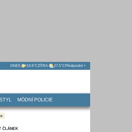
DNES:
19.8°C
ZÍTRA:
27.5°C
Předpověd >
 STYL
MÓDNÍ POLICIE
a:
T ČLÁNEK