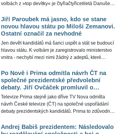
volbách z »top devítky« je čtyřiačtyřicetiletá Danuše
překvapilo, že jeho podpis nebyl uznán. "Je velmi
Nerudová. Spolu s bývalým představitelem armády a
vtipné, že jedním z neuznaných podpisů je můj
NATO Petrem Pavlem (61) jsou jedinými dvěma
Jiří Paroubek má jasno, kdo se stane
vlastní. To je přímo skvělá symbolika toho, že politický
uchazeči o prezidentské křeslo, kteří kandidují s
novou hlavou státu po Miloši Zemanovi.
systém v naší zemi se bojí spravedlivosti a svobody,"
podporou řadových občanů. Nominaci ostatních
Ostatní označil za nevhodné
uvedl.
podpořili poslanci nebo senátoři. V současnosti
Jen devět kandidátů má šanci uspět a stát se budoucí
vyjadřuje velkou podporu bývalé rektorce Mendelovy
hlavou státu. K volbám je zaregistrovalo ministerstvo
univerzity populární moderátor Honza Musil (55), který
vnitra - nechybí mezi nimi žádný z adeptů, které
redakci ŽivotvČesku.cz na dotaz vysvětlil, proč se tak
favorizovaly dosavadní předvolební průzkumy. Při
rozhodl.
dvou předchozích přímých volbách hlavy státu si lidé
Po Nově i Prima odmítla návrh ČT na
mohli vybírat také z devíti kandidátů. Vnitro odmítlo 12
společné prezidentské předvolební
kandidátních listin. Důvodem byly nedostatky a jednu
debaty. Jiří Ovčáček promluvil o
přihlášku pro její pozdní předložení. Redakce
nástupci Miloše Zemana
Televize Prima stejně jako dříve TV Nova odmítla
ŽivotvČesku.cz oslovila bývalého premiéra Jiřího
návrh České televize (ČT) na společné uspořádání
Paroubka (70), kdo podle něj má největší šance stát
debaty prezidentských kandidátů. Prima to zdůvodnila
se nástupcem dosluhující hlavy státu Miloše Zemana
rozdílným pojetím politických debat, plánuje vlastní
(78). Řekl tři jména.
debaty před prvním kolem a případně i mezi finalisty
Andrej Babiš prezidentem: Následovalo
prezidentské volby, oznámila. Redakce
by rozdělování společnosti a boj o