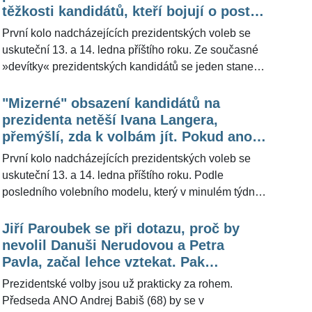
Nejdůležitější pro něj je, aby bylo zřejmé, že pracuje
těžkosti kandidátů, kteří bojují o post
skutečně pro lidi a nemá komunistickou minulost.
hlavy státu
První kolo nadcházejících prezidentských voleb se
uskuteční 13. a 14. ledna příštího roku. Ze současné
»devítky« prezidentských kandidátů se jeden stane
nástupcem dosluhující hlavy státu Miloše Zemana
(78). Jedním z těch, kdo zvažoval, že bude
"Mizerné" obsazení kandidátů na
kandidovat, byl bývalý předseda vlády Jiří Paroubek
prezidenta netěší Ivana Langera,
(70), který nakonec do bojů nezasáhne. Kandidaturu
přemýšlí, zda k volbám jít. Pokud ano,
nepodal. Pro ŽivotvČesku.cz uvedl jednoznačný
zavřu oči a kousnu se do jazyka, říká
První kolo nadcházejících prezidentských voleb se
důvod, který ho z boje o Hrad eliminoval.
uskuteční 13. a 14. ledna příštího roku. Podle
posledního volebního modelu, který v minulém týdnu
zveřejnila agentura Median, by se do druhého kola
nedostal expremiér Andrej Babiš (68). Se ziskem 24,5
Jiří Paroubek se při dotazu, proč by
procenta hlasů poprvé skončil třetí. Rozestupy mezi
nevolil Danuši Nerudovou a Petra
trojicí kandidátů s největší podporou jsou ale těsné.
Pavla, začal lehce vztekat. Pak
Se současnými kandidáty na post hlavy státu není
emotivně odpověděl
Prezidentské volby jsou už prakticky za rohem.
spokojen bývalý ministr vnitra Ivan Langer (55), který
Předseda ANO Andrej Babiš (68) by se v
zvažuje, zda k volbám vůbec jít, uvedl to na dotaz