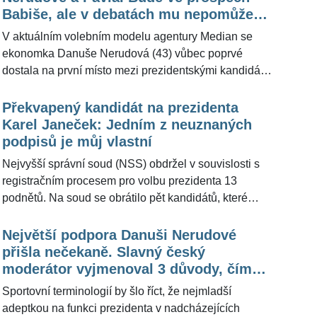
státu a respektuje jiné názory. Dále pak na dotaz
Babiše, ale v debatách mu nepomůže
redakce sdělil, jaký člověk by měl zastávat funkci
jeho zmatená čeština, uvedl
V aktuálním volebním modelu agentury Median se
prezidenta - být tedy nástupcem Miloše Zemana (78).
ekonomka Danuše Nerudová (43) vůbec poprvé
dostala na první místo mezi prezidentskými kandidáty.
Získala by 28 procent hlasů a oproti říjnu si polepšila
o 13 procentních bodů. Na druhém místě se umístil
Překvapený kandidát na prezidenta
předseda hnutí ANO a bývalý premiér Andrej Babiš
Karel Janeček: Jedním z neuznaných
(68), kterému model přisoudil 26,5 procenta hlasů.
podpisů je můj vlastní
Třetí by podle průzkumu z přelomu listopadu a
Nejvyšší správní soud (NSS) obdržel v souvislosti s
prosince skončil někdejší vysoký představitel armády
registračním procesem pro volbu prezidenta 13
Petr Pavel (61) se ziskem 23,5 procenta. Redakce
podnětů. Na soud se obrátilo pět kandidátů, které
ŽivotvČesku.cz se dotázala bezpečnostního experta a
ministerstvo vnitra do voleb nepustilo, jde o
politického komentátora Andora Šándora (65), zda
podnikatele Karla Janečka a Karla Diviše, dále o
Největší podpora Danuši Nerudové
očekává v rámci souboje o Hrad pořádnou bitvu.
Romana Hladíka, Pavla Zítka a Libora Hrančíka.
přišla nečekaně. Slavný český
Generál v záloze neměl problém prozradit ani svůj tip,
První jmenovaný - miliardář a matematik - pro
moderátor vyjmenoval 3 důvody, čím
kdo se v jeho očích nakonec stane nástupcem Miloše
ŽivotvČesku.cz zaslal vyjádření, ve kterém uvedl, že
ho přesvědčila
Zemana (78).
Sportovní terminologií by šlo říct, že nejmladší
podal ve středu oficiální odvolání u Nejvyššího
adeptkou na funkci prezidenta v nadcházejících
správního soudu v Brně. Poměrně silně ho