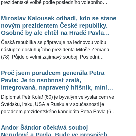
prezidentské volbě podle posledního volebního
redakce ŽivotvČesku.cz.
modelu agentury Median nedostal do druhého kola.
Se ziskem 24,5 procenta hlasů poprvé skončil třetí.
Miroslav Kalousek odhadl, kdo se stane
Rozestupy mezi trojicí kandidátů s největší podporou
novým prezidentem České republiky.
jsou ale těsné. Redakce ŽivotvČesku.cz oslovila
Osobně by ale chtěl na Hradě Pavla
bývalého předsedu vlády Jiřího Paroubka (70) s
Fischera
Česká republika se připravuje na lednovou volbu
dotazem, komu věnuje svůj hlas ze současných
nástupce dosluhujícího prezidenta Miloše Zemana
možností. Z jeho slov vyplynulo, že není definitivně
(78). Půjde o velmi zajímavý souboj. Poslední
rozhodnut, ale rozhodně by nevolil ekonomku Danuši
průzkumy totiž vypovídají o tom, že mezi devíti
Nerudovou (43) a generála Petra Pavla (61). Na
kandidáty jsou tři favorité. Platí ale také to, že stále
Proč jsem poradcem generála Petra
otázku, co je důvodem, s ním začaly znatelně cloumat
existují určité šance, že v pomyslné cílové rovince
Pavla: Je to osobnost zralá,
emoce.
dojde na překvapení. Pro ŽivotvČesku.cz bývalý
integrovaná, napravený hříšník, míní
ministr financí a politický komentátor Miroslav
diplomat Petr Kolář
Diplomat Petr Kolář (60) je bývalým velvyslancem ve
Kalousek (62) prozradil, kdo je mu z prezidentských
Švédsku, Irsku, USA a Rusku a v současnosti je
kandidátů nejbližší. Současně s tím odhadl, kdo
poradcem prezidentského kandidáta Petra Pavla (61).
nakonec bude zvolen a stane se novou hlavou státu.
Pro ŽivotvČesku.cz uvedl, že tak činí, protože ho
považuje za zkušeného, hodnotově ukotveného
Andor Šándor očekává souboj
člověka, který dokáže projít krizí a ctí vládu právního
Nerudové a Pavla. Bude ve prospěch