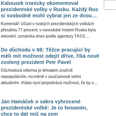
Kalousek ironicky okomentoval
Vyhled
prezidentské volby v Rusku. Každý Rus
si svobodně mohl vybrat jen ze dvou
variant
Komentář: Účast v ruských prezidentských volbách
přesáhla 77 procent, v novodobé historii Ruska byla
rekordní, oznámila dnes podle agentury TASS
ústřední volební komise. Volby vyhrál současný
prezident Vladimir Putin, který po sečtení více než 99
Do důchodu v 68: Těžce pracující by
procent lístků získal přes 87 procent hlasů, tvrdí také
měli mít možnost odejít dříve, říká nově
komise s tím, že konečné výsledky oznámí ve čtvrtek.
zvolený prezident Petr Pavel
V Praze pro Putina hlasovalo necelých 16 procent
Důchodová reforma je tématem značně
ruských voličů, vyplývá podle serveru Viněgret.cz z
nepopulárním, nicméně v současnosti velmi
dat zveřejněných ústřední volební komisí. Řada zemí
aktuálním. Vláda nyní projednává možnost, že by se
už označila volby v Rusku za nesvobodné. Pro
věk odchodu do penze nově zvýšil na 68 let ze
ŽivotvČesku.cz jejich výsledek okomentoval brilantní
současných 65. Tento krok má jak své příznivce, tak
rétor a komentátor Miroslav Kalousek, který zdůraznil,
Jan Hamáček o sakra vyhrocené
odpůrce. Podle nově zvoleného prezidenta Petra
že o svobodné volby rozhodně nešlo.
prezidentské volbě: Je to fenomén,
Pavla (61) je nutné vzít v potaz to, že někteří lidé svá
chce to dát míč na zem
fyzicky náročná zaměstnání nebudou moci ve vyšším