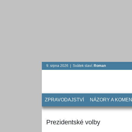
9. srpna 2026 | Svátek slaví:
Roman
ZPRAVODAJSTVÍ
NÁZORY A KOME
Prezidentské volby