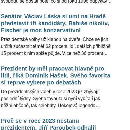
svobodu se dostal poté, co si od roku 1998 odpykával
ve vězení doživotní trest. Pro ŽivotvČesku.cz Jiří
Kajínek popsal, co pro něj nadcházející prezidentské
Senátor Václav Láska si umí na Hradě
volby znamenají. "Myslím, že jít volit by měl každý a
představit tři kandidáty, Babiše nikoliv,
sám podle sebe se zamyslet, jaký kandidát je pro něj
Fischer je moc konzervativní
ten nejvhodnější," řekl.
Prezidentské volby už klepou na dveře. Chce se jich
určitě zúčastnit téměř 62 procent lidí, dalších přibližně
15 procent k nim spíše půjde. Více než 36 procent
voličů ale ještě stále není definitivně rozhodnuto,
koho budou volit. Vyplývá to z posledního průzkumu
Prezident by měl pracovat hlavně pro
agentury Median. Redakce ŽivotvČesku.cz oslovila s
lidi, říká Dominik Hašek. Svého favorita
dotazem zkušeného politika - senátora Václava Lásku
si teprve vybere po debatách
(48), koho si dokáže a naopak neumí představit jako
Do prezidentských voleb v roce 2023 již zbývají
nástupce dosluhujícího prezidenta Miloše Zemana
poslední týdny. Svého favorita si nyní vybírají jak
(78). Odpověděl zcela otevřeně.
běžní občané, tak celebrity. Hokejová legenda
Dominik Hašek (57) zatím svého top prezidenta
vybraného nemá, pro ŽivotvČesku.cz ale popsal, jaké
Proč se v roce 2023 nestanu
vlastnosti by ideální státník měl podle jeho názoru mít.
prezidentem. Jiří Paroubek odhalil