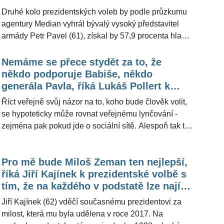
věku vykonávat. Zároveň pokládá budoucí hlava státu
Druhé kolo prezidentských voleb by podle průzkumu
za důležité občanům vysvětlit, proč je takové opatření
agentury Median vyhrál bývalý vysoký představitel
nutné. Za nezbytný krok posunutí věku odchodu do
armády Petr Pavel (61), získal by 57,9 procenta hlasů.
důchodu považuje také sociolog Vojtěch Bednář,
Jeho protikandidát, kterým je předseda ANO a bývalý
který o tématu promluvil pro redakci ŽivotvČesku.cz.
premiér Andrej Babiš (68), by dostal 42,1 procenta.
Nemáme se přece stydět za to, že
Redakce ŽivotvČesku.cz oslovila bývalého ministra
někdo podporuje Babiše, někdo
spravedlnosti a někdejšího šéfa sociální demokracie
generála Pavla, říká Lukáš Pollert k
Jana Hamáčka (44) s dotazem, čím to je, že současná
volbě, která rozděluje národ
Říct veřejně svůj názor na to, koho bude člověk volit,
kampaň před druhým kolem prezidentské volby
se hypoteticky může rovnat veřejnému lynčování -
působí poměrně zásadně vyhroceně. Ze slov
zejména pak pokud jde o sociální sítě. Alespoň tak to
zkušeného bývalého politika vyplynulo, že jde o
vnímá lékař, olympionik a politický komentátor Lukáš
fenomén současné doby.
Pollert (52) v rámci prezidentské volby, která de facto
Pro mě bude Miloš Zeman ten nejlepší,
rozděluje národ. Primárně před druhým kolem volby,
říká Jiří Kajínek k prezidentské volbě s
ve které se utkají kandidáti Andrej Babiš (68) a Petr
tím, že na každého v podstatě lze najít
Pavel (61), uvedl to pro ŽivotvČesku.cz.
nějakou špínu
Jiří Kajínek (62) vděčí současnému prezidentovi za
milost, která mu byla udělena v roce 2017. Na