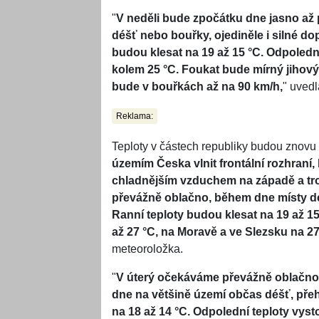
"
V neděli bude zpočátku dne jasno až 
déšť nebo bouřky, ojediněle i silné d
budou klesat na 19 až 15 °C. Odpoledn
kolem 25 °C. Foukat bude mírný jihovýc
bude v bouřkách až na 90 km/h,
" uved
Reklama:
Teploty v částech republiky budou znovu 
územím Česka vlnit frontální rozhraní, 
chladnějším vzduchem na západě a tr
převážně oblačno, během dne místy déš
Ranní teploty budou klesat na 19 až 1
až 27 °C, na Moravě a ve Slezsku na 27
meteoroložka.
"
V úterý očekáváme převážně oblačno
dne na většině území občas déšť, přeh
na 18 až 14 °C. Odpolední teploty vyst