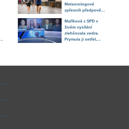
Meteorologové
zpřesnili předpověď
a oznámili návrat
Maříková z SPD v
horkého počasí
živém vysílání
zlehčovala vedra.
Prymula ji setřel,
li
když vytáhl děsivé
číslo