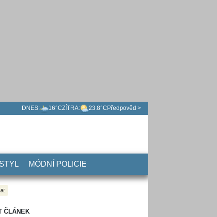
DNES:
16°C
ZÍTRA:
23.8°C
Předpověd >
 STYL
MÓDNÍ POLICIE
a:
T ČLÁNEK