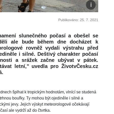
Publikováno: 25. 7. 2021
namení slunečného počasí a obešel se
děli ale bude během dne docházet k
orologové rovněž vydali výstrahu před
diněle i silné. Deštivý charakter počasí
čnosti a srážek začne ubývat v pátek.
ávat letní," uvedla pro ŽivotvČesku.cz
á.
 dnech šplhat k tropickým hodnotám, vlnící se studená
trhnou bouřky. Ty mohou být ojediněle i silné a
ými jevy. Jejich výskyt meteorologové očekávají
así ale vydrží až do čtvrtka.