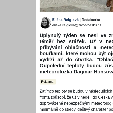
Eliška Reiglová
| Redaktorka
eliska.reiglova@zivotvcesku.cz
Uplynulý týden se nesl ve z
téměř bez srážek. Už v ne
přibývání oblačnosti a mete
bouřkami, které mohou být oje
vydrží až do čtvrtka. "Obla
Odpolední teploty budou zůst
meteoroložka Dagmar Honsov
Reklama:
Zatímco teploty se budou v následujících
fronta způsobí, že už v neděli do Česka v
doprovázené nebezpečnými meteorologick
minimálně do středy, deštivý charakter poč