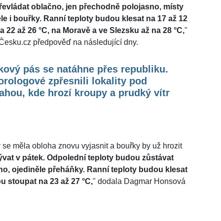
převládat oblačno, jen přechodně polojasno, místy
e i bouřky. Ranní teploty budou klesat na 17 až 12
 22 až 26 °C, na Moravě a ve Slezsku až na 28 °C,
"
vČesku.cz předpověď na následující dny.
ový pás se natáhne přes republiku.
rologové zpřesnili lokality pod
ahou, kde hrozí kroupy a prudký vítr
se měla obloha znovu vyjasnit a bouřky by už hrozit
ývat v pátek. Odpolední teploty budou zůstávat
no, ojediněle přeháňky. Ranní teploty budou klesat
u stoupat na 23 až 27 °C,
" dodala Dagmar Honsová