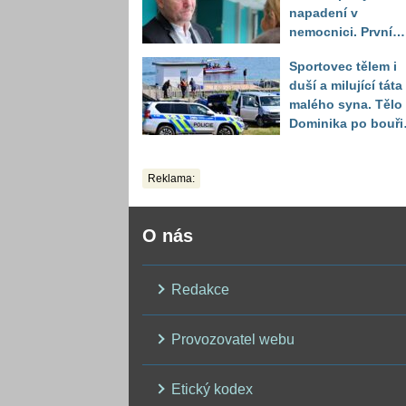
napadení v
nemocnici. První
slova právničky
Sportovec tělem i
duší a milující táta
malého syna. Tělo
Dominika po bouři
na jezeře Most naš
až druhý den
Reklama:
O nás
Redakce
Provozovatel webu
Etický kodex