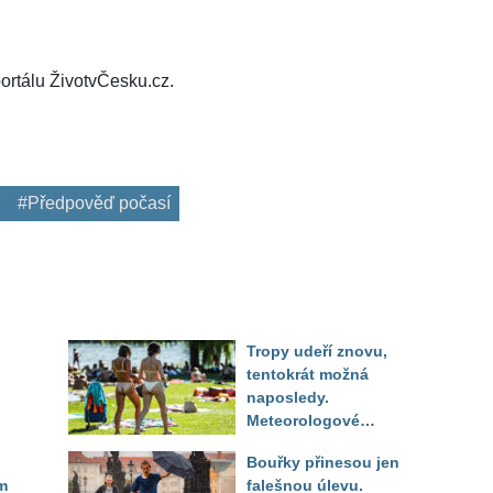
ortálu ŽivotvČesku.cz.
#Předpověď počasí
Tropy udeří znovu,
tentokrát možná
naposledy.
Meteorologové
zpřesnili výhled až
Bouřky přinesou jen
do září
m
falešnou úlevu.