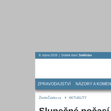
8. srpna 2026 | Svátek slaví:
Soběslav
ZPRAVODAJSTVÍ
NÁZORY A KOME
ŽivotvČesku.cz
AKTUALITY
Slunečné počasí 