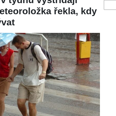
Vyhled
eteoroložka řekla, kdy
ývat