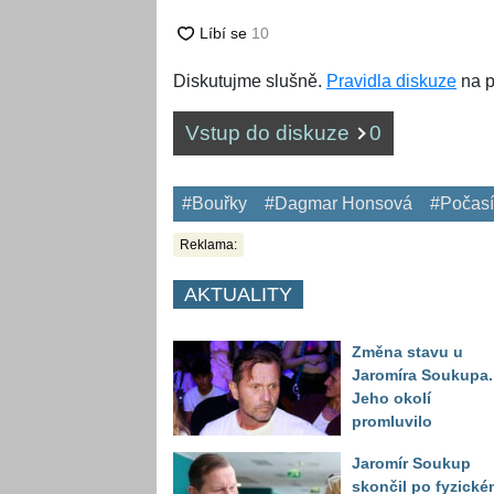
Diskutujme slušně.
Pravidla diskuze
na p
Vstup do diskuze
0
#Bouřky
#Dagmar Honsová
#Počasí
Reklama:
AKTUALITY
Změna stavu u
Jaromíra Soukupa.
Jeho okolí
promluvilo
Jaromír Soukup
skončil po fyzické