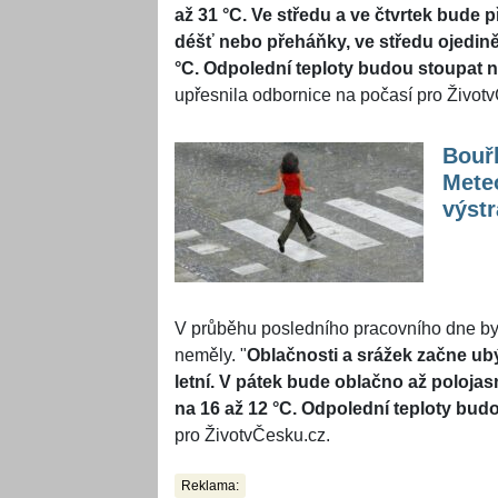
až 31 °C. Ve středu a ve čtvrtek bude 
déšť nebo přeháňky, ve středu ojediněl
°C. Odpolední teploty budou stoupat na
upřesnila odbornice na počasí pro Život
Bouřk
Meteo
výstr
V průběhu posledního pracovního dne by 
neměly. "
Oblačnosti a srážek začne ub
letní. V pátek bude oblačno až polojas
na 16 až 12 °C. Odpolední teploty budo
pro ŽivotvČesku.cz.
Reklama: