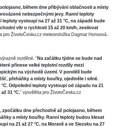
polojasno, během dne přibývání oblačnosti a místy
oprovázené nebezpečnými jevy. Ranní teploty
í teploty vystoupí na 27 až 31 °C, na západě bude
hodní vítr o rychlosti 15 až 20 km/h, zesilovat
la pro ŽivotvČesku.cz meteoroložka Dagmar Honsová.
výrazně rozdílné. "
Na začátku týdne se bude nad
které přinese velké teplotní rozdíly mezi
opickým na východě území. V pondělí bude
ť, přeháňky a místy bouřky, ojediněle i silné.
5 °C. Odpolední teploty vystoupí od západu na 21
 až 31 °C,
" vysvětlila pro ŽivotvČesku.cz
, zpočátku dne přechodně až polojasno, během
áňky a místy bouřky. Ranní teploty budou klesat
oupí na 21 až 27 °C, na Moravě a ve Slezsku na 27