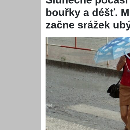
bouřky a déšť. M
začne srážek ub