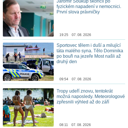
Jaromír Soukup skončil po
fyzickém napadení v nemocnici.
První slova právničky
19:25 07. 08. 2026
Sportovec tělem i duší a milující
táta malého syna. Tělo Dominika
po bouři na jezeře Most našli až
druhý den
09:54 07. 08. 2026
Tropy udeří znovu, tentokrát
možná naposledy. Meteorologové
zpřesnili výhled až do září
08:11 07. 08. 2026