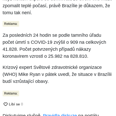
zpomalit teplé počasí, právě Brazílie je důkazem, že
tomu tak není.
Reklama:
Za posledních 24 hodin se podle tamního úřadu
počet úmrtí s COVID-19 zvýšil o 909 na celkových
41.828. Počet potvrzených případů nákazy
koronavirem vzrostl o 25.982 na 828.810.
Krizový expert Světové zdravotnické organizace
(WHO) Mike Ryan v pátek uvedl, že situace v Brazílii
budí vzrůstající obavy.
Reklama:
Diskutujme slušně.
Pravidla diskuze
na portálu