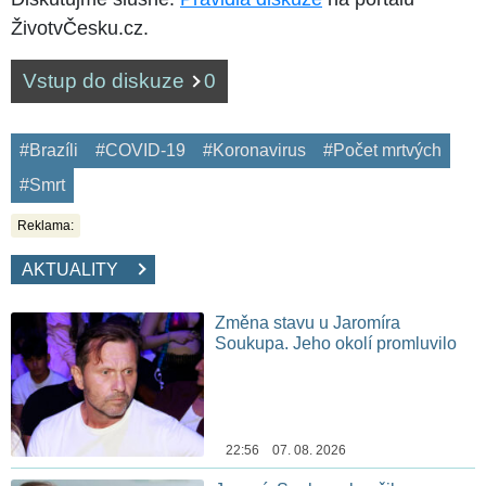
ŽivotvČesku.cz.
Vstup do diskuze
0
#Brazíli
#COVID-19
#Koronavirus
#Počet mrtvých
#Smrt
Reklama:
AKTUALITY
Změna stavu u Jaromíra
Soukupa. Jeho okolí promluvilo
22:56 07. 08. 2026