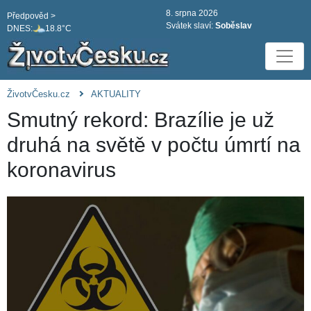
8. srpna 2026
Předpověd >
Svátek slaví:
Soběslav
DNES:
18.8°C
ŽivotvČesku.cz
AKTUALITY
Smutný rekord: Brazílie je už
druhá na světě v počtu úmrtí na
koronavirus