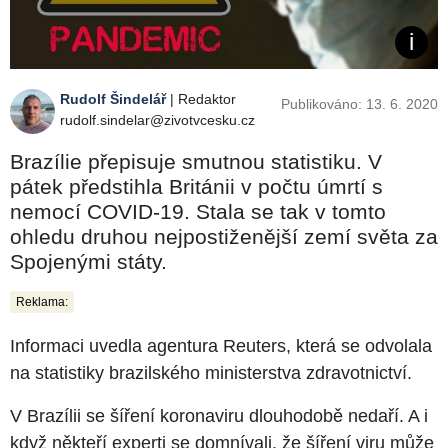
Rudolf Šindelář
| Redaktor
Publikováno: 13. 6. 2020
rudolf.sindelar@zivotvcesku.cz
Brazílie přepisuje smutnou statistiku. V
pátek předstihla Británii v počtu úmrtí s
nemocí COVID-19. Stala se tak v tomto
ohledu druhou nejpostiženější zemí světa za
Spojenými státy.
Reklama:
Informaci uvedla agentura Reuters, která se odvolala
na statistiky brazilského ministerstva zdravotnictví.
V Brazílii se šíření koronaviru dlouhodobě nedaří. A i
když někteří experti se domnívali, že šíření viru může