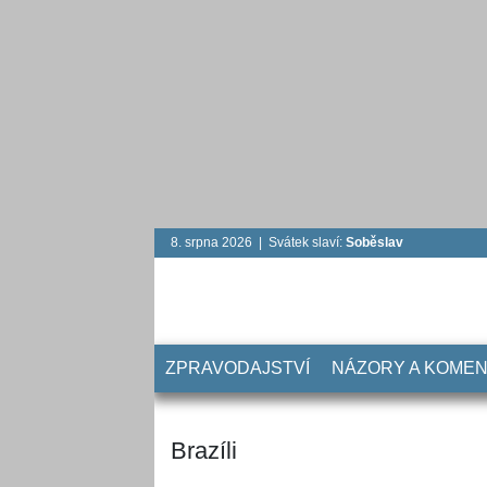
8. srpna 2026 | Svátek slaví:
Soběslav
ZPRAVODAJSTVÍ
NÁZORY A KOME
Brazíli