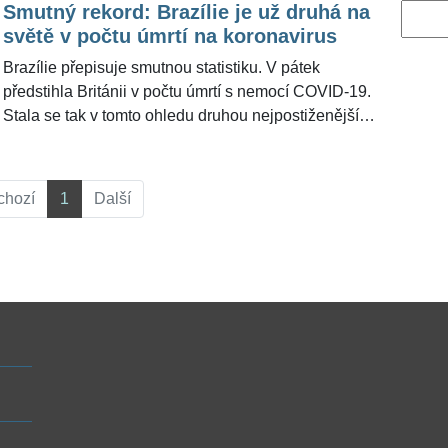
Smutný rekord: Brazílie je už druhá na
Vyhled
světě v počtu úmrtí na koronavirus
Brazílie přepisuje smutnou statistiku. V pátek
předstihla Británii v počtu úmrtí s nemocí COVID-19.
Stala se tak v tomto ohledu druhou nejpostiženější
zemí světa za Spojenými státy.
chozí
1
Další