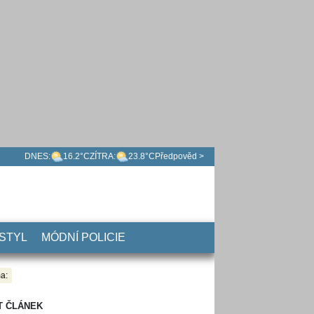
DNES:
16.2°C
ZÍTRA:
23.8°C
Předpověd >
 STYL
MÓDNÍ POLICIE
a:
T ČLÁNEK