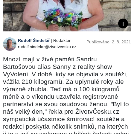
Rudolf Šindelář
| Redaktor
Publikováno: 2. 8. 2021
rudolf.sindelar@zivotvcesku.cz
Mnozí mají v živé paměti Sandru
Bartošovou alias Sanny z reality show
VyVolení. V době, kdy se objevila v soutěži,
vážila 210 kilogramů. Za uplynulé roky ale
výrazně zhubla. Teď má o 100 kilogramů
méně a o víkendu uzavřela registrované
partnerství se svou osudovou ženou. "Byl to
náš velký den," řekla pro ŽivotvČesku.cz
sympatická účastnice šmírovací soutěže a
redakci poskytla několik snímků, na kterých
jí to s její »vyvolenou« v bílých šatech velmi