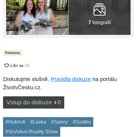
7
fotografií
Reklama:
Diskutujme slušně.
Pravidla diskuze
na portálu
ŽivotvČesku.cz.
Vstup do diskuze
0
#Hubnutí
#Láska
#Sanny
#Svatba
#VyVolení Reality Show