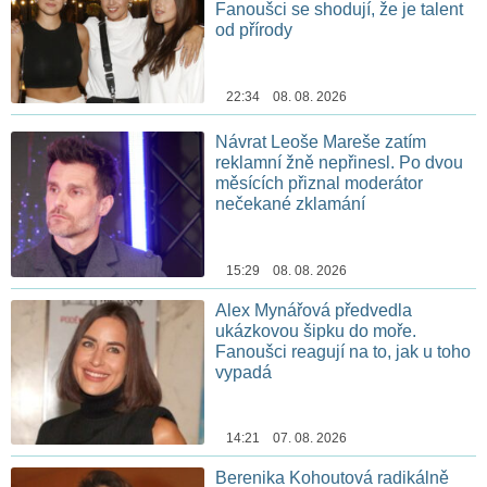
Fanoušci se shodují, že je talent
od přírody
22:34 08. 08. 2026
Návrat Leoše Mareše zatím
reklamní žně nepřinesl. Po dvou
měsících přiznal moderátor
nečekané zklamání
15:29 08. 08. 2026
Alex Mynářová předvedla
ukázkovou šipku do moře.
Fanoušci reagují na to, jak u toho
vypadá
14:21 07. 08. 2026
Berenika Kohoutová radikálně