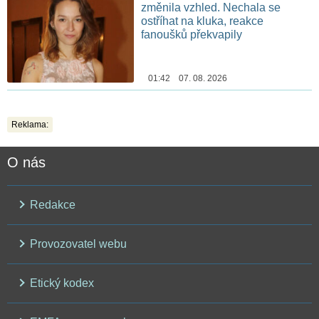
změnila vzhled. Nechala se
ostříhat na kluka, reakce
fanoušků překvapily
01:42 07. 08. 2026
Reklama:
O nás
Redakce
Provozovatel webu
Etický kodex