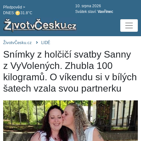
10. srpna 2026
Předpověd >
Svátek slaví:
Vavřinec
DNES:
31.8°C
ŽivotvČesku.cz
LIDÉ
Snímky z holčičí svatby Sanny
z VyVolených. Zhubla 100
kilogramů. O víkendu si v bílých
šatech vzala svou partnerku