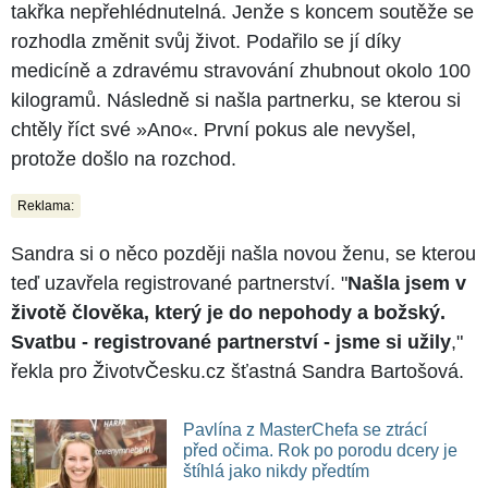
takřka nepřehlédnutelná. Jenže s koncem soutěže se
rozhodla změnit svůj život. Podařilo se jí díky
medicíně a zdravému stravování zhubnout okolo 100
kilogramů. Následně si našla partnerku, se kterou si
chtěly říct své »Ano«. První pokus ale nevyšel,
protože došlo na rozchod.
Reklama:
Sandra si o něco později našla novou ženu, se kterou
teď uzavřela registrované partnerství. "
Našla jsem v
životě člověka, který je do nepohody a božský.
Svatbu - registrované partnerství - jsme si užily
,"
řekla pro ŽivotvČesku.cz šťastná Sandra Bartošová.
Pavlína z MasterChefa se ztrácí
před očima. Rok po porodu dcery je
štíhlá jako nikdy předtím