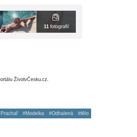
11
fotografií
ortálu ŽivotvČesku.cz.
 Prachař
#Modelka
#Odhalená
#tělo