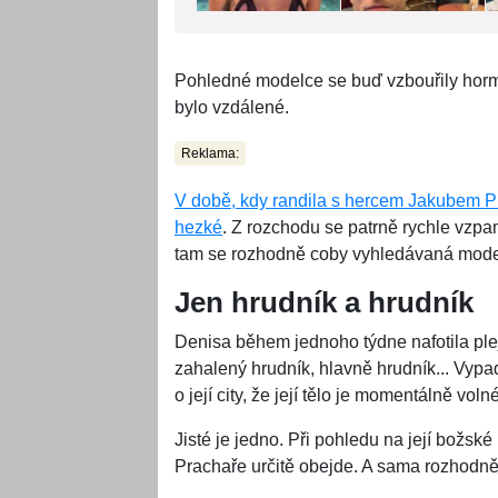
Pohledné modelce se buď vzbouřily hormo
bylo vzdálené.
Reklama:
V době, kdy randila s hercem Jakubem Prac
hezké
. Z rozchodu se patrně rychle vzpam
tam se rozhodně coby vyhledávaná mode
Jen hrudník a hrudník
Denisa během jednoho týdne nafotila ple
zahalený hrudník, hlavně hrudník... Vyp
o její city, že její tělo je momentálně volné
Jisté je jedno. Při pohledu na její božs
Prachaře určitě obejde. A sama rozhodn