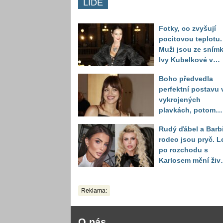
LIDÉ
Fotky, co zvyšují
pocitovou teplotu.
Muži jsou ze sním
Ivy Kubelkové v
plavkách úplně pa
Boho předvedla
perfektní postavu 
vykrojených
plavkách, potom
ukázala realitu sv
Rudý ďábel a Barb
těla
rodeo jsou pryč. L
po rozchodu s
Karlosem mění živo
image, tleská jí i
Sandeva
Reklama:
O nás