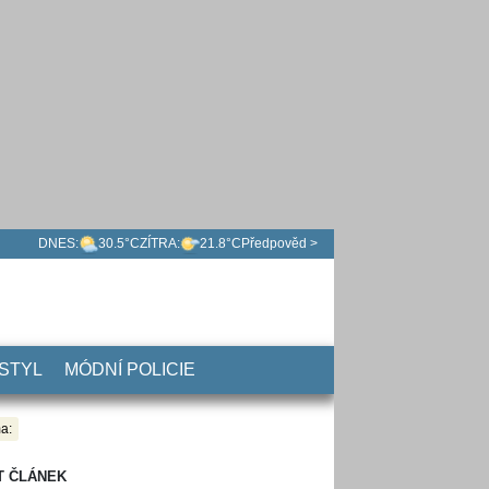
DNES:
30.5°C
ZÍTRA:
21.8°C
Předpověd >
 STYL
MÓDNÍ POLICIE
a:
T ČLÁNEK