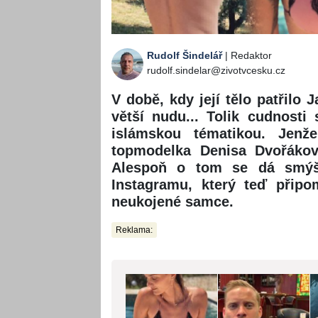
Rudolf Šindelář
| Redaktor
rudolf.sindelar@zivotvcesku.cz
V době, kdy její tělo patřilo 
větší nudu... Tolik cudnosti
islámskou tématikou. Jen
topmodelka Denisa Dvořáko
Alespoň o tom se dá smýšle
Instagramu, který teď přip
neukojené samce.
Reklama: