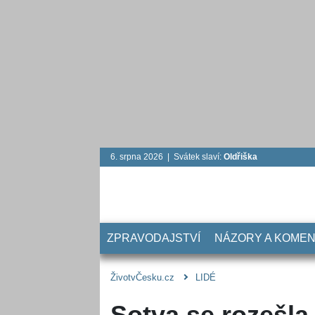
6. srpna 2026 | Svátek slaví:
Oldřiška
ZPRAVODAJSTVÍ
NÁZORY A KOME
ŽivotvČesku.cz
LIDÉ
Sotva se rozešla