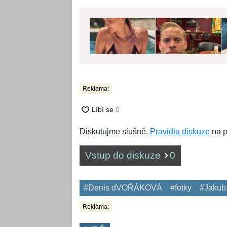
Reklama:
Diskutujme slušně.
Pravidla diskuze
na p
Vstup do diskuze
0
#Denis dVOŘÁKOVÁ
#fotky
#Jakub
Reklama: