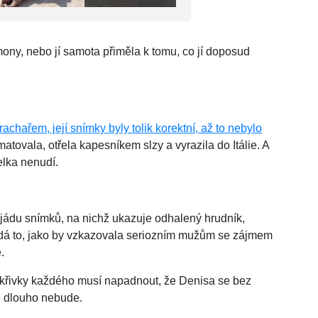
ny, nebo jí samota přiměla k tomu, co jí doposud
hařem, její snímky byly tolik korektní, až to nebylo
atovala, otřela kapesníkem slzy a vyrazila do Itálie. A
lka nenudí.
jádu snímků, na nichž ukazuje odhalený hrudník,
adá to, jako by vzkazovala seriozním mužům se zájmem
.
ké křivky každého musí napadnout, že Denisa se bez
ě dlouho nebude.