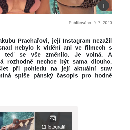
Publikováno: 9. 7. 2020
Jakubu Prachařovi, její Instagram nezažil
 snad nebylo k vidění ani ve filmech s
že teď se vše změnilo. Je volná. A
vá rozhodně nechce být sama dlouho.
t při pohledu na její aktuální stav
omíná spíše pánský časopis pro hodně
11
fotografií