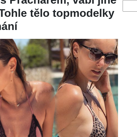
Vyhled
 Tohle tělo topmodelky
mání