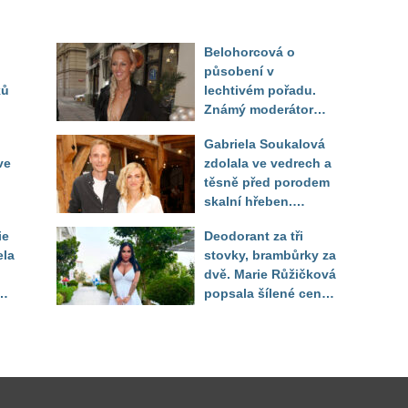
Belohorcová o
působení v
ků
lechtivém pořadu.
Známý moderátor
f
přiznal, že ji dírkou
Gabriela Soukalová
sledoval pod dekou
ve
zdolala ve vedrech a
těsně před porodem
skalní hřeben.
ého
Partner řešil, jak
ie
Deodorant za tři
snést "těhuli"
ela
stovky, brambůrky za
dvě. Marie Růžičková
t i
popsala šílené ceny
v Turecku