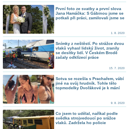
První foto ze svatby a první slova
Jana Hamáčka: S Gábinou jsme se
potkali při práci, zamilovali jsme se
1. 8. 2020
Snímky z neštěstí. Po strážce dvou
vlaků vyhasl lidský život, zranily
se desítky lidí. V Českém Brodě
začaly odklízecí práce
15. 7. 2020
Sotva se rozešla s Prachařem, vábí
jiné na svůj hrudník. Tohle tělo
topmodelky Dvořákové je k mání
9. 8. 2020
Co jsem to udělal, naříkal podle
svědka strojvedoucí po srážce
vlaků. Zadržela ho policie