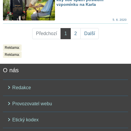
vzpomínku na Karla
5. 6. 2020
Předchozí
1
2
Další
Reklama:
Reklama:
O nás
Redakce
Provozovatel webu
Etický kodex