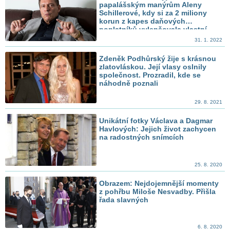
papalášským manýrům Aleny
Schillerové, kdy si za 2 miliony
korun z kapes daňových
poplatníků vylepšovala vlastní
obraz
31. 1. 2022
Zdeněk Podhůrský žije s krásnou
zlatovláskou. Její vlasy oslnily
společnost. Prozradil, kde se
náhodně poznali
29. 8. 2021
Unikátní fotky Václava a Dagmar
Havlových: Jejich život zachycen
na radostných snímcích
25. 8. 2020
Obrazem: Nejdojemnější momenty
z pohřbu Miloše Nesvadby. Přišla
řada slavných
6. 8. 2020