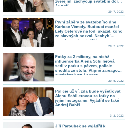
zveřejnil, zachycují svatební dort.
Je obří
29. 7. 2022
První záběry ze svatebního dne
Karlose Vémoly. Budoucí manžel
Lely Ceterové na lodi ukázal, koho
ze slavných pozval. Nechybí
snoubenec Lucie Bílé
28. 7. 2022
Fotky za 2 miliony, na nichž
influencerka Alena Schillerová
sedí v parku s pávem, policie
shodila ze stolu. Vtipně zareagoval
exministr Ivan Langer
20. 5. 2022
Policie už ví, zda bude vyšetřovat
Alenu Schillerovou za fotky na
jejím Instagramu. Vyjádřil se také
Andrej Babiš
3. 2. 2022
Jiří Paroubek se vyjádřil k