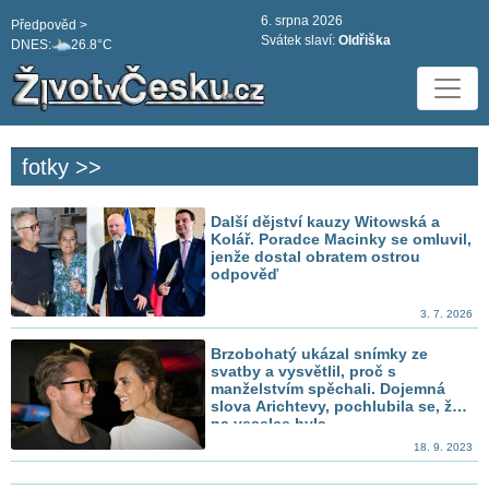
6. srpna 2026
Předpověd >
Svátek slaví:
Oldřiška
DNES:
26.8°C
fotky >>
Další dějství kauzy Witowská a
Kolář. Poradce Macinky se omluvil,
jenže dostal obratem ostrou
odpověď
3. 7. 2026
Brzobohatý ukázal snímky ze
svatby a vysvětlil, proč s
manželstvím spěchali. Dojemná
slova Arichtevy, pochlubila se, že
na veselce byla
18. 9. 2023