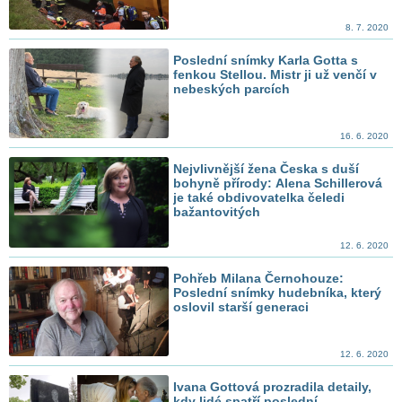
8. 7. 2020
Poslední snímky Karla Gotta s
fenkou Stellou. Mistr ji už venčí v
nebeských parcích
16. 6. 2020
Nejvlivnější žena Česka s duší
bohyně přírody: Alena Schillerová
je také obdivovatelka čeledi
bažantovitých
12. 6. 2020
Pohřeb Milana Černohouze:
Poslední snímky hudebníka, který
oslovil starší generaci
12. 6. 2020
Ivana Gottová prozradila detaily,
kdy lidé spatří poslední