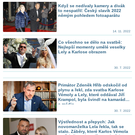
Když se nedívaly kamery a divák
to nespatřil: Český slavík 2022
němým pohledem fotoaparátu
14. 11. 2022
Co všechno se dělo na svatbě:
Nejlepší momenty umělé veselky
Lely a Karlose obrazem
30. 7. 2022
Primátor Zdeněk Hřib odskočil od
plynu a řekl, zda svatba Karlose
Vémoly a Lely, které oddával Jiří
Krampol, byla švindl na kamarády
a média
30. 7. 2022
Výstřednost a přepych: Jak
novomanželka Lela řekla, tak se
stalo. Záběry, které Karlos Vémola