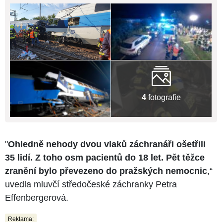
4
fotografie
"
Ohledně nehody dvou vlaků záchranáři ošetřili
35 lidí. Z toho osm pacientů do 18 let. Pět těžce
zranění bylo převezeno do pražských nemocnic
,“
uvedla mluvčí středočeské záchranky Petra
Effenbergerová.
Reklama: