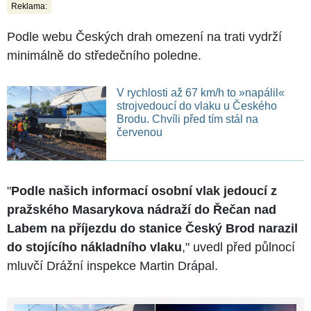
Reklama:
Podle webu Českých drah omezení na trati vydrží
minimálně do středečního poledne.
V rychlosti až 67 km/h to »napálil«
strojvedoucí do vlaku u Českého
Brodu. Chvíli před tím stál na
červenou
"
Podle našich informací osobní vlak jedoucí z
pražského Masarykova nádraží do Řečan nad
Labem na příjezdu do stanice Český Brod narazil
do stojícího nákladního vlaku
," uvedl před půlnocí
mluvčí Drážní inspekce Martin Drápal.