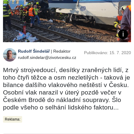
Rudolf Šindelář
| Redaktor
Publikováno: 15. 7. 2020
rudolf.sindelar@zivotvcesku.cz
Mrtvý strojvedoucí, desítky zraněných lidí, z
toho čtyři těžce a osm nezletilých - taková je
bilance dalšího vlakového neštěstí v Česku.
Osobní vlak narazil v úterý pozdě večer v
Českém Brodě do nákladní soupravy. Šlo
podle všeho o selhání lidského faktoru...
Reklama: