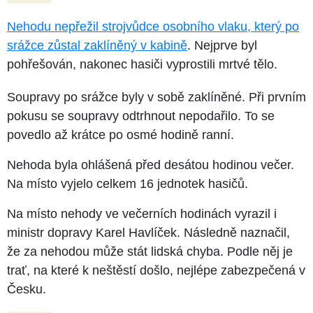
Nehodu nepřežil strojvůdce osobního vlaku, který po
srážce zůstal zaklíněný v kabině
. Nejprve byl
pohřešován, nakonec hasiči vyprostili mrtvé tělo.
Soupravy po srážce byly v sobě zaklíněné. Při prvním
pokusu se soupravy odtrhnout nepodařilo. To se
povedlo až krátce po osmé hodině ranní.
Nehoda byla ohlášená před desátou hodinou večer.
Na místo vyjelo celkem 16 jednotek hasičů.
Na místo nehody ve večerních hodinách vyrazil i
ministr dopravy Karel Havlíček. Následně naznačil,
že za nehodou může stát lidská chyba. Podle něj je
trať, na které k neštěstí došlo, nejlépe zabezpečená v
Česku.