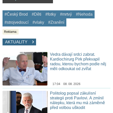
#Český Brod
#Děti
#fotky
#mrtvý
#Nehoda
#strojvedoucí
#vlaky
#Zranění
Reklama:
AKTUALITY
Vedra dávají srdci zabrat.
Kardiochirurg Pirk překvapil
radou, kterou bychom podle něj
měli odkoukat od zvířat
17:04 08. 08. 2026
Politolog popsal zákulisní
strategii proti Pavlovi. A zmínil
nálepku, která mu má záměrně
před volbou uškodit