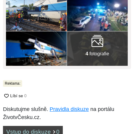
4
fotografie
Reklama:
Diskutujme slušně.
Pravidla diskuze
na portálu
ŽivotvČesku.cz.
Vstup do diskuze
0