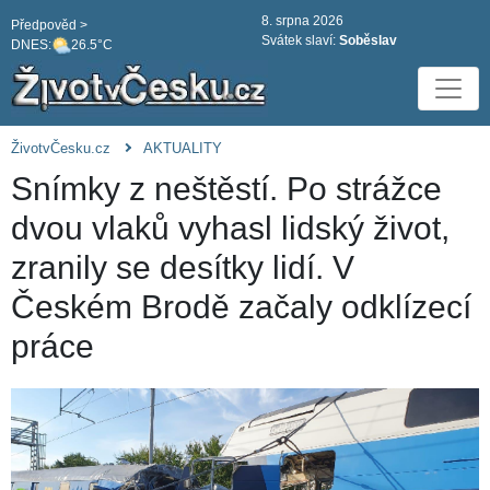
8. srpna 2026
Předpověd >
Svátek slaví:
Soběslav
DNES:
26.5°C
ŽivotvČesku.cz
AKTUALITY
Snímky z neštěstí. Po strážce
dvou vlaků vyhasl lidský život,
zranily se desítky lidí. V
Českém Brodě začaly odklízecí
práce