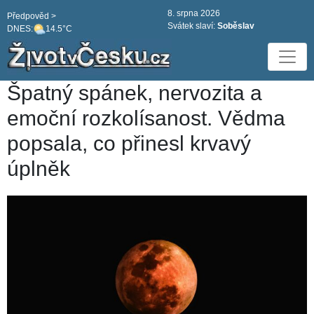
8. srpna 2026
Předpověd >
Svátek slaví:
Soběslav
DNES:
14.5°C
Špatný spánek, nervozita a
emoční rozkolísanost. Vědma
popsala, co přinesl krvavý
úplněk