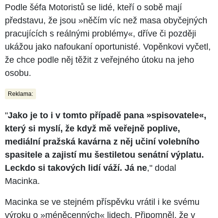
Podle šéfa Motoristů se lidé, kteří o sobě mají
představu, že jsou »něčím víc než masa obyčejných
pracujících s reálnými problémy«, dříve či později
ukážou jako nafoukaní oportunisté. Vopěnkovi vyčetl,
že chce podle něj těžit z veřejného útoku na jeho
osobu.
Reklama:
"
Jako je to i v tomto případě pana »spisovatele«,
který si myslí, že když mě veřejně poplive,
mediální pražská kavárna z něj učiní volebního
spasitele a zajistí mu šestiletou senátní výplatu.
Leckdo si takových lidí váží. Já ne
," dodal
Macinka.
Macinka se ve stejném příspěvku vrátil i ke svému
výroku o »méněcenných« lidech. Připomněl, že v