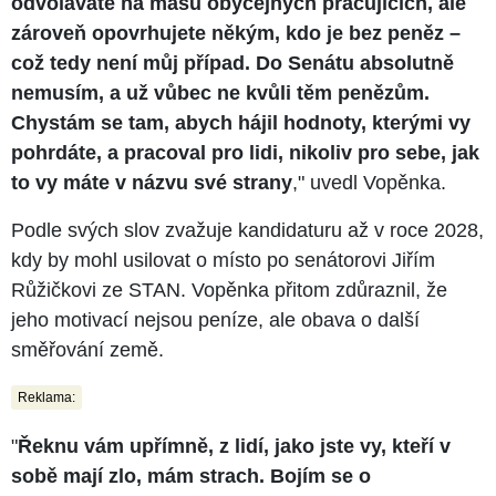
odvoláváte na masu obyčejných pracujících, ale
zároveň opovrhujete někým, kdo je bez peněz –
což tedy není můj případ. Do Senátu absolutně
nemusím, a už vůbec ne kvůli těm penězům.
Chystám se tam, abych hájil hodnoty, kterými vy
pohrdáte, a pracoval pro lidi, nikoliv pro sebe, jak
to vy máte v názvu své strany
," uvedl Vopěnka.
Podle svých slov zvažuje kandidaturu až v roce 2028,
kdy by mohl usilovat o místo po senátorovi Jiřím
Růžičkovi ze STAN. Vopěnka přitom zdůraznil, že
jeho motivací nejsou peníze, ale obava o další
směřování země.
Reklama:
"
Řeknu vám upřímně, z lidí, jako jste vy, kteří v
sobě mají zlo, mám strach. Bojím se o