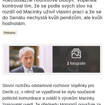
kontroval tím, že se podle svých slov na
rozdíl od Macinky uživil vlastní prací a že se
do Senátu nechystá kvůli penězům, ale kvůli
hodnotám.
Reklama:
2
fotografie
Slovní roztržku odstartoval rozhovor Vopěnky pro
Deník.cz, v němž se vyjadřoval ke stylu současné
politické komunikace a zvlášť k výrokům Macinky.
Spisovatel uvedl, že předsedu Motoristů považuje za