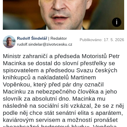
Rudolf Šindelář
| Redaktor
Publikováno: 17. 5. 2026
rudolf.sindelar@zivotvcesku.cz
Ministr zahraničí a předseda Motoristů Petr
Macinka se dostal do slovní přestřelky se
spisovatelem a předsedou Svazu českých
knihkupců a nakladatelů Martinem
Vopěnkou, který před pár dny označil
Macinku za nebezpečného člověka a jeho
slovník za absolutní dno. Macinka mu
následně na sociální síti vzkázal, že se z něj
podle něj chce stát senátní elita s aparátem,
kaviárovým servisem a možností pronášet
»bezobsažné hodnotové bludy«. Vopěnka