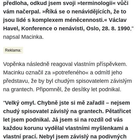
předloha, odkud jsem svoji »terminologii« vůči
vám načerpal. »Říká se o nenávidějících, že to
jsou lidé s komplexem méněcennosti.« Václav
Havel, Konference o nenávisti, Oslo, 28. 8. 1990
,"
napsal Macinka.
Reklama:
Vopěnka následně reagoval vlastním příspěvkem.
Macinku označil za »potrefeného« a odmítl jeho
představu, že by byl chudým spisovatelem závislým
na grantech. Připomněl, že desítky let podnikal.
"
Velký omyl. Chybně jste si mě zařadil – nejsem
chudý spisovatel závislý na grantech. Pětatřicet
let jsem podnikal. Já jsem si na rozdíl od vás
každou korunu vydělal vlastními myšlenkami a
vlastní prací. Nebyl jsem závislý na podivných