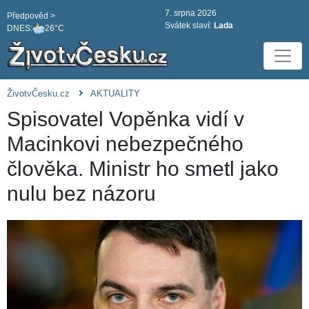
7. srpna 2026
Předpověd >
Svátek slaví:
Lada
DNES:
26°C
ŽivotvČesku.cz
AKTUALITY
Spisovatel Vopěnka vidí v
Macinkovi nebezpečného
člověka. Ministr ho smetl jako
nulu bez názoru