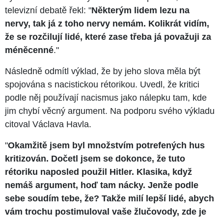
televizní debatě řekl: "
Některým lidem lezu na
nervy, tak já z toho nervy nemám. Kolikrát vidím,
že se rozčilují lidé, které zase třeba já považuji za
méněcenné
."
Následně odmítl výklad, že by jeho slova měla být
spojována s nacistickou rétorikou. Uvedl, že kritici
podle něj používají nacismus jako nálepku tam, kde
jim chybí věcný argument. Na podporu svého výkladu
citoval Václava Havla.
"
Okamžitě jsem byl množstvím potrefených hus
kritizován. Dočetl jsem se dokonce, že tuto
rétoriku naposled použil Hitler. Klasika, když
nemáš argument, hoď tam nácky. Jenže podle
sebe soudím tebe, že? Takže milí lepší lidé, abych
vám trochu postimuloval vaše žlučovody, zde je