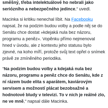
směšný, třeba intelektuálové ho nebrali jako
seriózního a nebezpečného jedince
," uvedl.
Macinka si kritiku nenechal líbit. Na
Facebooku
napsal, že na podzim budou volby a podle něj se do
Senátu chce dostat »kdejaká nula bez názoru,
programu a peněz«. Vopěnku přímo nejmenoval
hned v úvodu, ale z kontextu jeho statusu bylo
zjevné, na koho míří, protože svůj text opřel o snímek
právě ze zmíněného periodika.
"
Na podzim budou volby a kdejaká nula bez
názoru, programu a peněz chce do Senátu, kde z
ní rázem bude elita s aparátem, kaviárovým
servisem a možností plácat bezobsažné a
hodnotové bludy v televizi. To v nich je reálné zlo,
ne ve mně
," napsal dále Macinka.