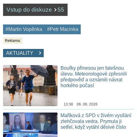
Vstup do diskuze
55
#Martin Vopěnka
#Petr Macinka
Reklama:
AKTUALITY
Bouřky přinesou jen falešnou
úlevu. Meteorologové zpřesnili
předpověď a oznámili návrat
horkého počasí
13:38 06. 08. 2026
Maříková z SPD v živém vysílání
zlehčovala vedra. Prymula ji
setřel, když vytáhl děsivé číslo