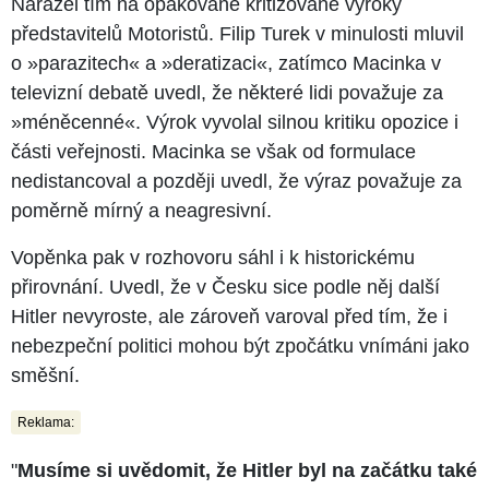
Narážel tím na opakovaně kritizované výroky
představitelů Motoristů. Filip Turek v minulosti mluvil
o »parazitech« a »deratizaci«, zatímco Macinka v
televizní debatě uvedl, že některé lidi považuje za
»méněcenné«. Výrok vyvolal silnou kritiku opozice i
části veřejnosti. Macinka se však od formulace
nedistancoval a později uvedl, že výraz považuje za
poměrně mírný a neagresivní.
Vopěnka pak v rozhovoru sáhl i k historickému
přirovnání. Uvedl, že v Česku sice podle něj další
Hitler nevyroste, ale zároveň varoval před tím, že i
nebezpeční politici mohou být zpočátku vnímáni jako
směšní.
Reklama:
"
Musíme si uvědomit, že Hitler byl na začátku také