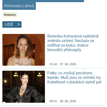
#Veronika Lálová
Reklama:
LIDÉ
Berenika Kohoutová radikálně
změnila vzhled. Nechala se
ostříhat na kluka, reakce
fanoušků překvapily
01:42 07. 08. 2026
Fotky, co zvyšují pocitovou
teplotu. Muži jsou ze snímků Ivy
Kubelkové v plavkách úplně paf
09:01 06. 08. 2026