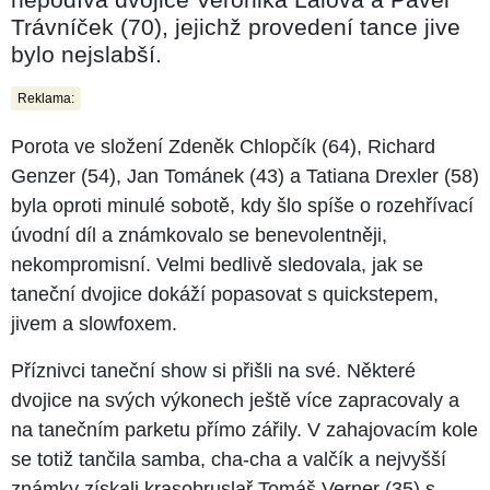
Trávníček (70), jejichž provedení tance jive
bylo nejslabší.
Reklama:
Porota ve složení Zdeněk Chlopčík (64), Richard
Genzer (54), Jan Tománek (43) a Tatiana Drexler (58)
byla oproti minulé sobotě, kdy šlo spíše o rozehřívací
úvodní díl a známkovalo se benevolentněji,
nekompromisní. Velmi bedlivě sledovala, jak se
taneční dvojice dokáží popasovat s quickstepem,
jivem a slowfoxem.
Příznivci taneční show si přišli na své. Některé
dvojice na svých výkonech ještě více zapracovaly a
na tanečním parketu přímo zářily. V zahajovacím kole
se totiž tančila samba, cha-cha a valčík a nejvyšší
známky získali krasobruslař Tomáš Verner (35) s