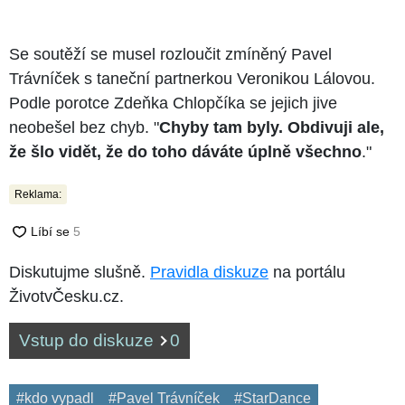
Se soutěží se musel rozloučit zmíněný Pavel
Trávníček s taneční partnerkou Veronikou Lálovou.
Podle porotce Zdeňka Chlopčíka se jejich jive
neobešel bez chyb. "
Chyby tam byly. Obdivuji ale,
že šlo vidět, že do toho dáváte úplně všechno
."
Reklama:
Diskutujme slušně.
Pravidla diskuze
na portálu
ŽivotvČesku.cz.
Vstup do diskuze
0
#kdo vypadl
#Pavel Trávníček
#StarDance