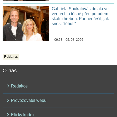
Gabriela Soukalová zdolala ve
vedrech a těsně před porodem
skalní hřeben. Partner řešil, jak
snést "těhuli"
09:53 05. 08. 2026
Reklama:
O nás
Redakce
Provozovatel webu
Etický kodex