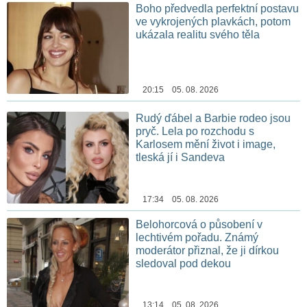
Boho předvedla perfektní postavu
ve vykrojených plavkách, potom
ukázala realitu svého těla
20:15 05. 08. 2026
Rudý ďábel a Barbie rodeo jsou
pryč. Lela po rozchodu s
Karlosem mění život i image,
tleská jí i Sandeva
17:34 05. 08. 2026
Belohorcová o působení v
lechtivém pořadu. Známý
moderátor přiznal, že ji dírkou
sledoval pod dekou
13:14 05. 08. 2026