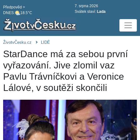
7. srpna 2026
Předpověd >
Svátek slaví:
Lada
DNES:
18.5°C
ŽivotvČesku.cz
LIDÉ
StarDance má za sebou první
vyřazování. Jive zlomil vaz
Pavlu Trávníčkovi a Veronice
Lálové, v soutěži skončili