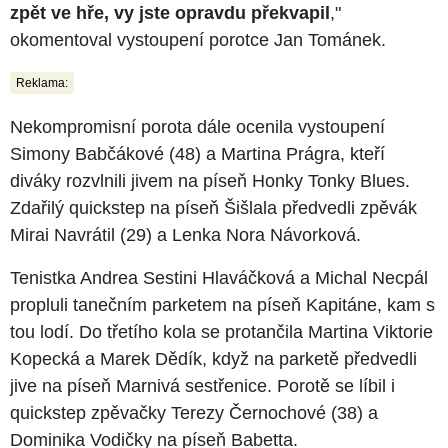
zpět ve hře, vy jste opravdu překvapil
,"
okomentoval vystoupení porotce Jan Tománek.
Reklama:
Nekompromisní porota dále ocenila vystoupení
Simony Babčákové (48) a Martina Prágra, kteří
diváky rozvlnili jivem na píseň Honky Tonky Blues.
Zdařilý quickstep na píseň Šišlala předvedli zpěvák
Mirai Navrátil (29) a Lenka Nora Návorková.
Tenistka Andrea Sestini Hlaváčková a Michal Necpál
propluli tanečním parketem na píseň Kapitáne, kam s
tou lodí. Do třetího kola se protančila Martina Viktorie
Kopecká a Marek Dědík, když na parketě předvedli
jive na píseň Marnivá sestřenice. Porotě se líbil i
quickstep zpěvačky Terezy Černochové (38) a
Dominika Vodičky na píseň Babetta.