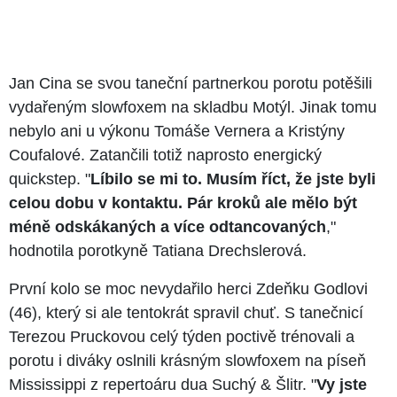
Jan Cina se svou taneční partnerkou porotu potěšili
vydařeným slowfoxem na skladbu Motýl. Jinak tomu
nebylo ani u výkonu Tomáše Vernera a Kristýny
Coufalové. Zatančili totiž naprosto energický
quickstep. "
Líbilo se mi to. Musím říct, že jste byli
celou dobu v kontaktu. Pár kroků ale mělo být
méně odskákaných a více odtancovaných
,"
hodnotila porotkyně Tatiana Drechslerová.
První kolo se moc nevydařilo herci Zdeňku Godlovi
(46), který si ale tentokrát spravil chuť. S tanečnicí
Terezou Pruckovou celý týden poctivě trénovali a
porotu i diváky oslnili krásným slowfoxem na píseň
Mississippi z repertoáru dua Suchý & Šlitr. "
Vy jste