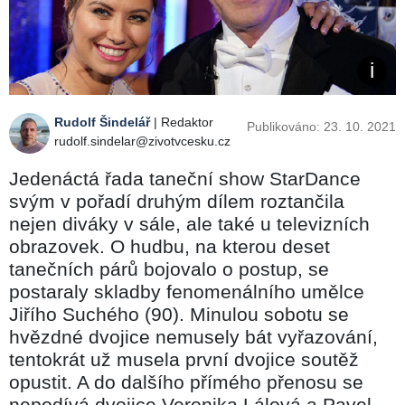
Rudolf Šindelář
| Redaktor
Publikováno: 23. 10. 2021
rudolf.sindelar@zivotvcesku.cz
Jedenáctá řada taneční show StarDance
svým v pořadí druhým dílem roztančila
nejen diváky v sále, ale také u televizních
obrazovek. O hudbu, na kterou deset
tanečních párů bojovalo o postup, se
postaraly skladby fenomenálního umělce
Jiřího Suchého (90). Minulou sobotu se
hvězdné dvojice nemusely bát vyřazování,
tentokrát už musela první dvojice soutěž
opustit. A do dalšího přímého přenosu se
nepodívá dvojice Veronika Lálová a Pavel