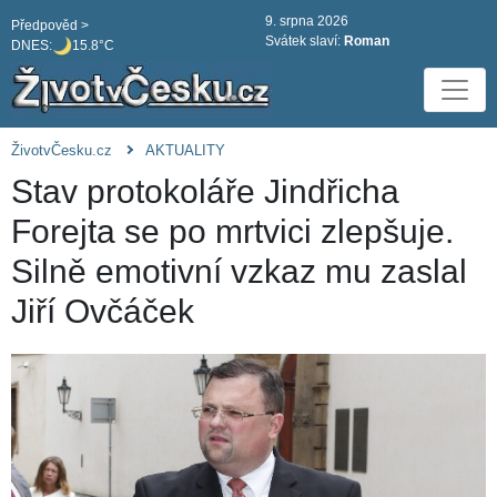
9. srpna 2026
Předpověd >
Svátek slaví:
Roman
DNES:
15.8°C
ŽivotvČesku.cz
AKTUALITY
Stav protokoláře Jindřicha
Forejta se po mrtvici zlepšuje.
Silně emotivní vzkaz mu zaslal
Jiří Ovčáček