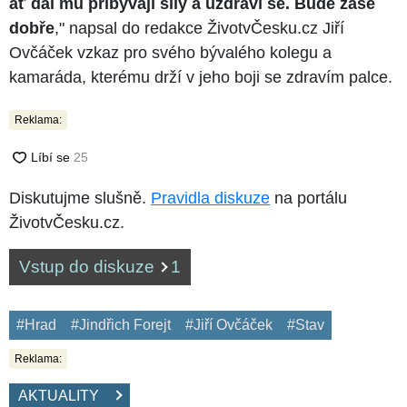
ať dál mu přibývají síly a uzdraví se. Bude zase
dobře
," napsal do redakce ŽivotvČesku.cz Jiří
Ovčáček vzkaz pro svého bývalého kolegu a
kamaráda, kterému drží v jeho boji se zdravím palce.
Reklama:
Diskutujme slušně.
Pravidla diskuze
na portálu
ŽivotvČesku.cz.
Vstup do diskuze
1
#Hrad
#Jindřich Forejt
#Jiří Ovčáček
#Stav
Reklama:
AKTUALITY