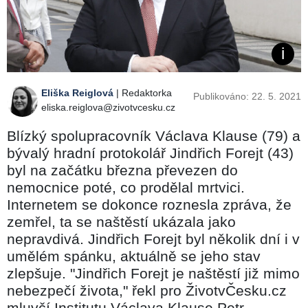
Eliška Reiglová
| Redaktorka
Publikováno: 22. 5. 2021
eliska.reiglova@zivotvcesku.cz
Blízký spolupracovník Václava Klause (79) a
bývalý hradní protokolář Jindřich Forejt (43)
byl na začátku března převezen do
nemocnice poté, co prodělal mrtvici.
Internetem se dokonce roznesla zpráva, že
zemřel, ta se naštěstí ukázala jako
nepravdivá. Jindřich Forejt byl několik dní i v
umělém spánku, aktuálně se jeho stav
zlepšuje. "Jindřich Forejt je naštěstí již mimo
nebezpečí života," řekl pro ŽivotvČesku.cz
mluvčí Institutu Václava Klause Petr