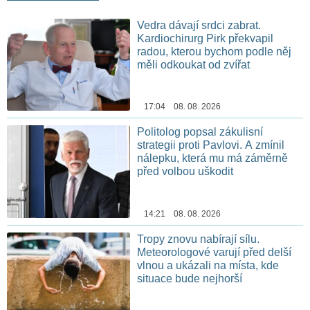
Vedra dávají srdci zabrat.
Kardiochirurg Pirk překvapil
radou, kterou bychom podle něj
měli odkoukat od zvířat
17:04 08. 08. 2026
Politolog popsal zákulisní
strategii proti Pavlovi. A zmínil
nálepku, která mu má záměrně
před volbou uškodit
14:21 08. 08. 2026
Tropy znovu nabírají sílu.
Meteorologové varují před delší
vlnou a ukázali na místa, kde
situace bude nejhorší