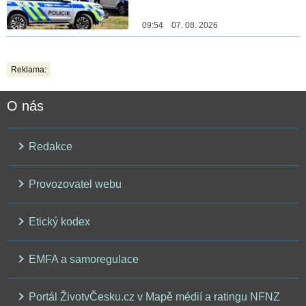
09:54 07. 08. 2026
Reklama:
O nás
Redakce
Provozovatel webu
Etický kodex
EMFA a samoregulace
Portál ŽivotvČesku.cz v Mapě médií a ratingu NFNZ