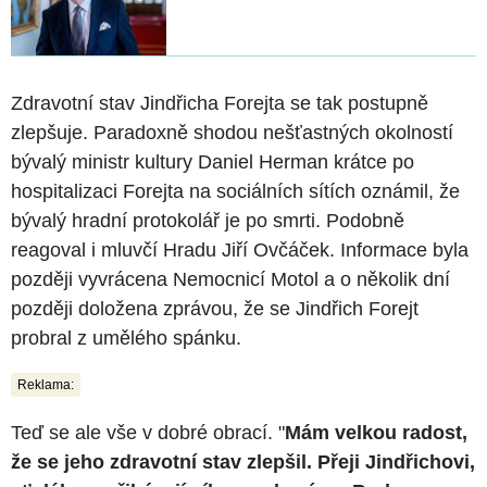
Zdravotní stav Jindřicha Forejta se tak postupně
zlepšuje. Paradoxně shodou nešťastných okolností
bývalý ministr kultury Daniel Herman krátce po
hospitalizaci Forejta na sociálních sítích oznámil, že
bývalý hradní protokolář je po smrti. Podobně
reagoval i mluvčí Hradu Jiří Ovčáček. Informace byla
později vyvrácena Nemocnicí Motol a o několik dní
později doložena zprávou, že se Jindřich Forejt
probral z umělého spánku.
Reklama:
Teď se ale vše v dobré obrací. "
Mám velkou radost,
že se jeho zdravotní stav zlepšil. Přeji Jindřichovi,