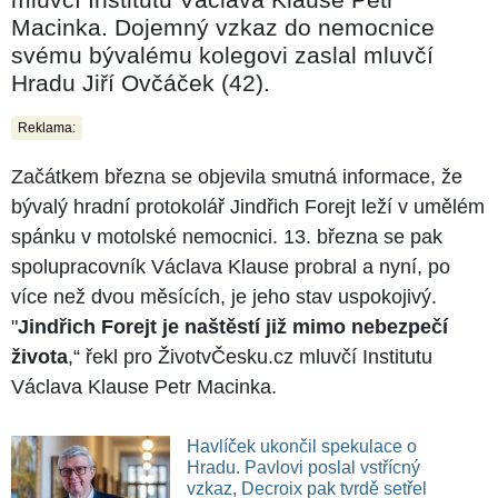
Macinka. Dojemný vzkaz do nemocnice
svému bývalému kolegovi zaslal mluvčí
Hradu Jiří Ovčáček (42).
Reklama:
Začátkem března se objevila smutná informace, že
bývalý hradní protokolář Jindřich Forejt leží v umělém
spánku v motolské nemocnici. 13. března se pak
spolupracovník Václava Klause probral a nyní, po
více než dvou měsících, je jeho stav uspokojivý.
"
Jindřich Forejt je naštěstí již mimo nebezpečí
života
,“ řekl pro ŽivotvČesku.cz mluvčí Institutu
Václava Klause Petr Macinka.
Havlíček ukončil spekulace o
Hradu. Pavlovi poslal vstřícný
vzkaz, Decroix pak tvrdě setřel