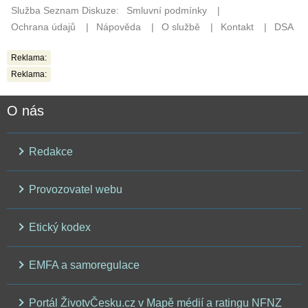
Reklama:
Reklama:
O nás
Redakce
Provozovatel webu
Etický kodex
EMFA a samoregulace
Portál ŽivotvČesku.cz v Mapě médií a ratingu NFNZ