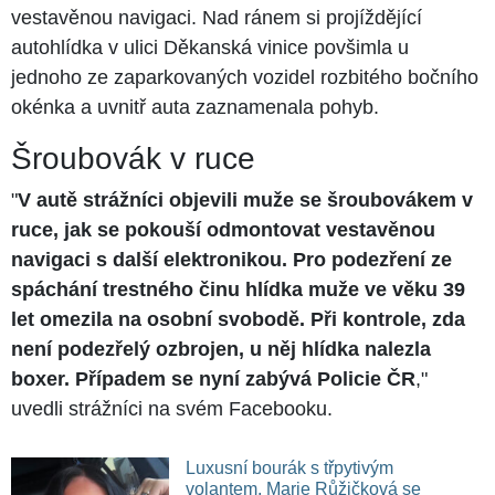
vestavěnou navigaci. Nad ránem si projíždějící
autohlídka v ulici Děkanská vinice povšimla u
jednoho ze zaparkovaných vozidel rozbitého bočního
okénka a uvnitř auta zaznamenala pohyb.
Šroubovák v ruce
"
V autě strážníci objevili muže se šroubovákem v
ruce, jak se pokouší odmontovat vestavěnou
navigaci s další elektronikou. Pro podezření ze
spáchání trestného činu hlídka muže ve věku 39
let omezila na osobní svobodě. Při kontrole, zda
není podezřelý ozbrojen, u něj hlídka nalezla
boxer. Případem se nyní zabývá Policie ČR
,"
uvedli strážníci na svém Facebooku.
Luxusní bourák s třpytivým
volantem. Marie Růžičková se