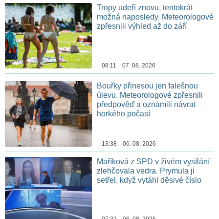
Tropy udeří znovu, tentokrát
možná naposledy. Meteorologové
zpřesnili výhled až do září
08:11 07. 08. 2026
Bouřky přinesou jen falešnou
úlevu. Meteorologové zpřesnili
předpověď a oznámili návrat
horkého počasí
13:38 06. 08. 2026
Maříková z SPD v živém vysílání
zlehčovala vedra. Prymula ji
setřel, když vytáhl děsivé číslo