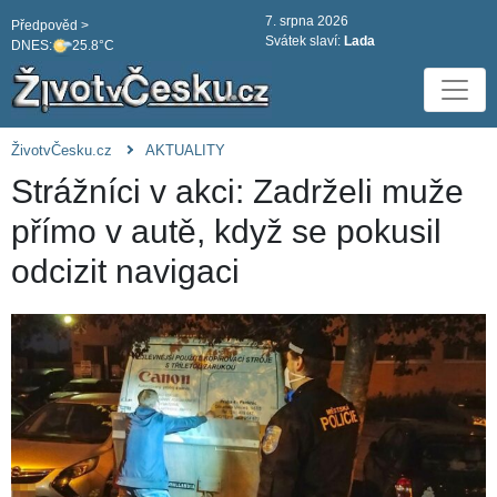
7. srpna 2026
Předpověd >
Svátek slaví:
Lada
DNES:
25.8°C
ŽivotvČesku.cz
AKTUALITY
Strážníci v akci: Zadrželi muže
přímo v autě, když se pokusil
odcizit navigaci