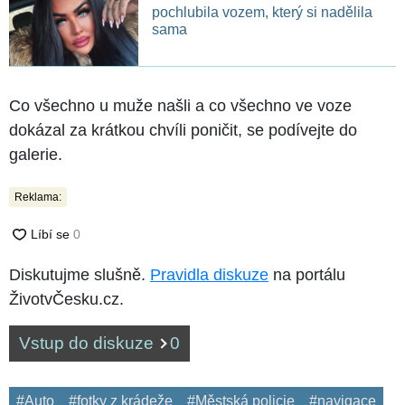
pochlubila vozem, který si nadělila
sama
Co všechno u muže našli a co všechno ve voze
dokázal za krátkou chvíli poničit, se podívejte do
galerie.
Reklama:
Diskutujme slušně.
Pravidla diskuze
na portálu
ŽivotvČesku.cz.
Vstup do diskuze
0
#Auto
#fotky z krádeže
#Městská policie
#navigace