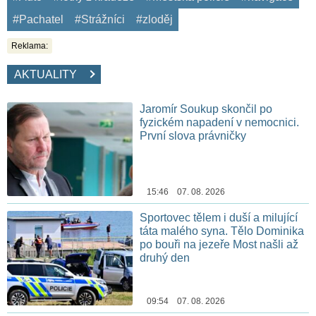
#Pachatel
#Strážníci
#zloděj
Reklama:
AKTUALITY
Jaromír Soukup skončil po
fyzickém napadení v nemocnici.
První slova právničky
15:46 07. 08. 2026
Sportovec tělem i duší a milující
táta malého syna. Tělo Dominika
po bouři na jezeře Most našli až
druhý den
09:54 07. 08. 2026