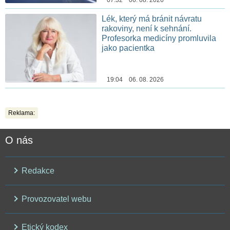
07:32 06. 08. 2026
Lék, který má bránit návratu
rakoviny, není k sehnání.
Profesorka medicíny promluvila
jako pacientka
19:04 06. 08. 2026
Reklama:
O nás
Redakce
Provozovatel webu
Etický kodex