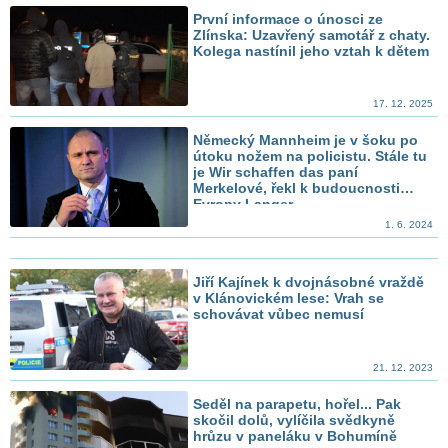
První informace o únosci ze
Zlínska: Uzavřený samotář z chaty.
Kolega nastínil jeho vztah k dětem
17. 12. 2025
Německý Mannheim je v šoku po
útoku nožem na policistu. Stále tu
je Wir schaffen das paní
Merkelové, řekl k budoucnosti
Evropy Langer
1. 6. 2024
Jiří Kajínek k dvojnásobné vraždě
v Klánovickém lese: Vrah se
schovávat vůbec nemusí
21. 12. 2023
Seděl na parapetu, hořel... Pak
skočil dolů, vylíčila svědkyně
hrůzu v paneláku v Bohumíně