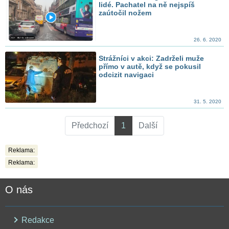
lidé. Pachatel na ně nejspíš
zaútočil nožem
26. 6. 2020
Strážníci v akci: Zadrželi muže
přímo v autě, když se pokusil
odcizit navigaci
31. 5. 2020
Předchozí
1
Další
Reklama:
Reklama:
O nás
Redakce