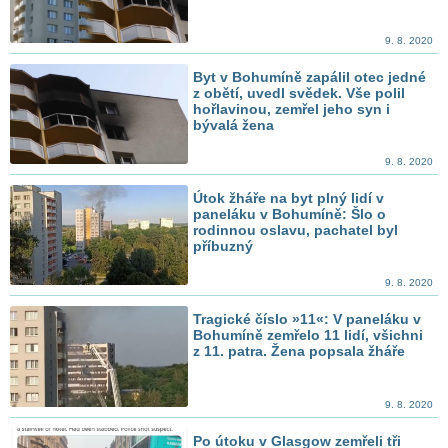
9. 8. 2020
Byt v Bohumíně zapálil otec jedné
z obětí, uvedl svědek. Vše polil
hořlavinou, zemřel jeho syn i
bývalá žena
9. 8. 2020
Útok žháře na byt plný lidí v
paneláku v Bohumíně: Šlo o
rodinnou oslavu, pachatel byl
příbuzný
9. 8. 2020
Tragické číslo »11«: V paneláku v
Bohumíně zemřelo 11 lidí, všichni
z 11. patra. Žena popsala žháře
9. 8. 2020
Po útoku v Glasgow zemřeli tři