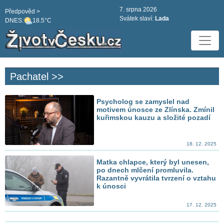
7. srpna 2026
Předpověd >
Svátek slaví:
Lada
DNES:
18.5°C
Pachatel >>
Psycholog se zamyslel nad
motivem únosce ze Zlínska. Zmínil
kuřimskou kauzu a složité pozadí
18. 12. 2025
Matka chlapce, který byl unesen,
po dnech mlčení promluvila.
Razantně vyvrátila tvrzení o vztahu
k únosci
17. 12. 2025