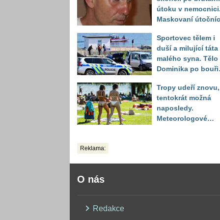
útoku v nemocnici
Maskovaní útočníc
ho měli napadnout
Sportovec tělem i
baseballovou pálk
duší a milující táta
malého syna. Tělo
Dominika po bouři
na jezeře Most naš
Tropy udeří znovu,
až druhý den
tentokrát možná
naposledy.
Meteorologové
zpřesnili výhled až
do září
Reklama:
O nás
Redakce