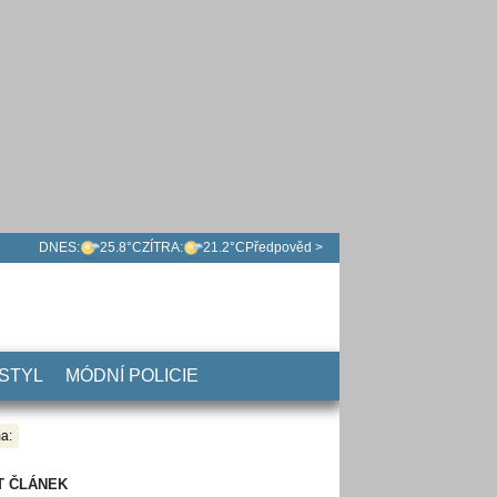
DNES:
25.8°C
ZÍTRA:
21.2°C
Předpověd >
 STYL
MÓDNÍ POLICIE
a:
T ČLÁNEK