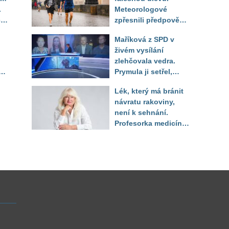
.
Meteorologové
i
zpřesnili předpověď
a oznámili návrat
Maříková z SPD v
ou
horkého počasí
živém vysílání
zlehčovala vedra.
Prymula ji setřel,
li
když vytáhl děsivé
Lék, který má bránit
číslo
návratu rakoviny,
není k sehnání.
Profesorka medicíny
promluvila jako
pacientka