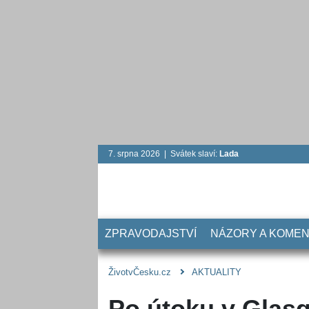
7. srpna 2026 | Svátek slaví:
Lada
ZPRAVODAJSTVÍ
NÁZORY A KOME
ŽivotvČesku.cz
AKTUALITY
Po útoku v Glasgo