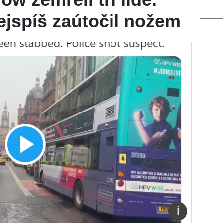
Vyhled
ejspíš zaútočil nožem