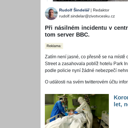
Rudolf Šindelář
| Redaktor
rudolf.sindelar@zivotvcesku.cz
Při násilném incidentu v centr
tom server BBC.
Reklama:
Zatím není jasné, co přesně se na místě o
Street a zasahovala poblíž hotelu Park In
podle policie nyní žádné nebezpečí nehro
O události na svém twitterovém účtu info
Koron
let, 