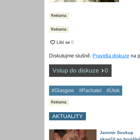
Reklama:
Reklama:
Diskutujme slušně.
Pravidla diskuze
na p
Vstup do diskuze
0
#Glasgow
#Pachatel
#Útok
Reklama:
AKTUALITY
Jaromír Soukup
skončil po brutáln