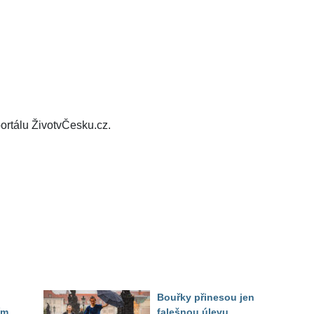
ortálu ŽivotvČesku.cz.
Bouřky přinesou jen
ím
falešnou úlevu.