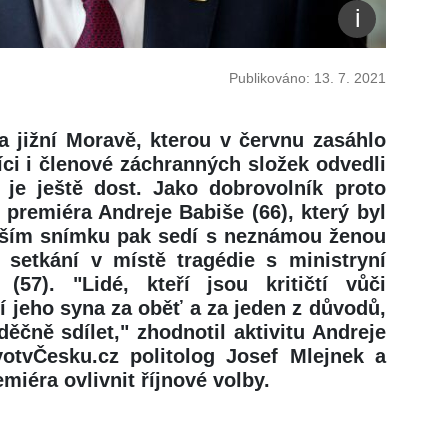
Publikováno: 13. 7. 2021
a jižní Moravě, kterou v červnu zasáhlo
íci i členové záchranných složek odvedli
 je ještě dost. Jako dobrovolník proto
yn premiéra Andreje Babiše (66), který byl
lším snímku pak sedí s neznámou ženou
i setkání v místě tragédie s ministryní
 (57). "Lidé, kteří jsou kritičtí vůči
 jeho syna za oběť a za jeden z důvodů,
ěčně sdílet," zhodnotil aktivitu Andreje
votvČesku.cz politolog Josef Mlejnek a
miéra ovlivnit říjnové volby.