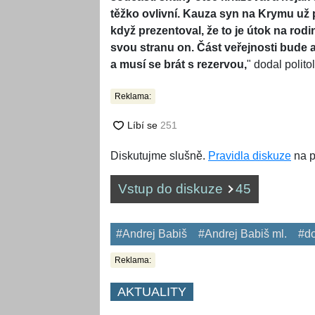
těžko ovlivní. Kauza syn na Krymu už 
když prezentoval, že to je útok na rodi
svou stranu on. Část veřejnosti bude 
a musí se brát s rezervou,
" dodal polit
Reklama:
Diskutujme slušně.
Pravidla diskuze
na p
Vstup do diskuze
45
#Andrej Babiš
#Andrej Babiš ml.
#do
Reklama:
AKTUALITY