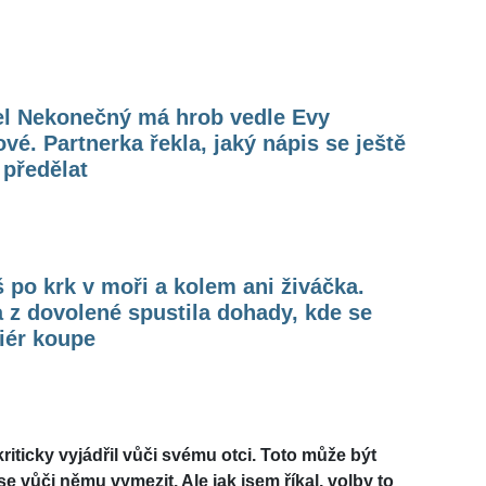
el Nekonečný má hrob vedle Evy
ové. Partnerka řekla, jaký nápis se ještě
předělat
 po krk v moři a kolem ani živáčka.
 z dovolené spustila dohady, kde se
iér koupe
riticky vyjádřil vůči svému otci. Toto může být
se vůči němu vymezit. Ale jak jsem říkal, volby to