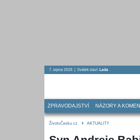
7. srpna 2026 | Svátek slaví:
Lada
ZPRAVODAJSTVÍ
NÁZORY A KOME
ŽivotvČesku.cz
AKTUALITY
Syn Andreje Babi