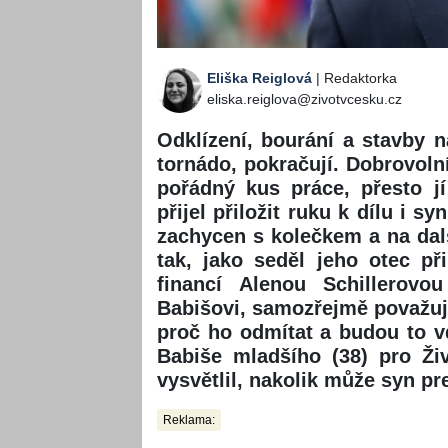
Eliška Reiglová
| Redaktorka
eliska.reiglova@zivotvcesku.cz
Odklízení, bourání a stavby n
tornádo, pokračují. Dobrovoln
pořádný kus práce, přesto jí
přijel přiložit ruku k dílu i s
zachycen s kolečkem a na da
tak, jako seděl jeho otec př
financí Alenou Schillerovou
Babišovi, samozřejmě považují
proč ho odmítat a budou to vd
Babiše mladšího (38) pro Ži
vysvětlil, nakolik může syn pre
Reklama: