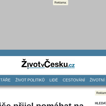
Reklama:
NTÁŘE
ŽIVOT POLITIKŮ
LIDÉ
CESTOVÁNÍ
ŽIVOTNÍ
Reklam
še přijel pomáhat na
HLEDA