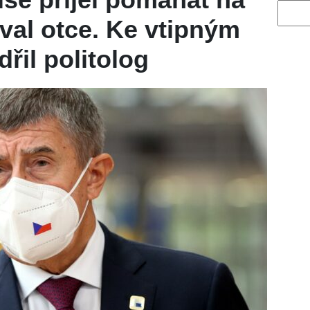
Vyhled
val otce. Ke vtipným
řil politolog