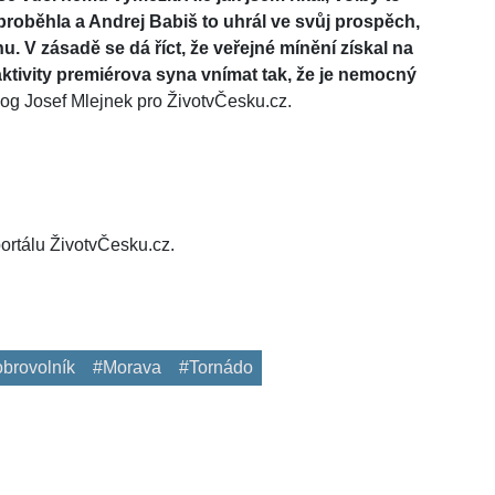
proběhla a Andrej Babiš to uhrál ve svůj prospěch,
nu. V zásadě se dá říct, že veřejné mínění získal na
aktivity premiérova syna vnímat tak, že je nemocný
olog Josef Mlejnek pro ŽivotvČesku.cz.
ortálu ŽivotvČesku.cz.
brovolník
#Morava
#Tornádo