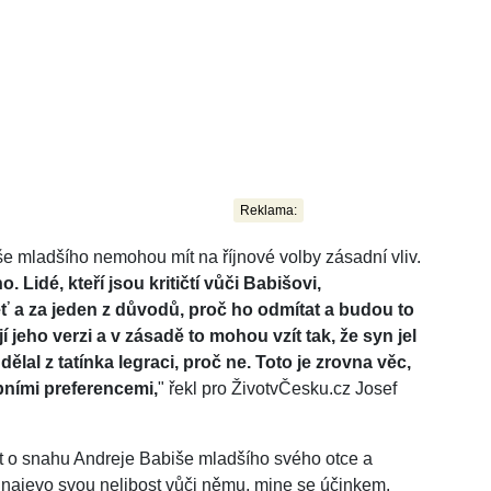
Reklama:
iše mladšího nemohou mít na říjnové volby zásadní vliv.
 Lidé, kteří jsou kritičtí vůči Babišovi,
ť a za jeden z důvodů, proč ho odmítat a budou to
í jeho verzi a v zásadě to mohou vzít tak, že syn jel
lal z tatínka legraci, proč ne. Toto je zrovna věc,
bními preferencemi,
" řekl pro ŽivotvČesku.cz Josef
t o snahu Andreje Babiše mladšího svého otce a
át najevo svou nelibost vůči němu, mine se účinkem.