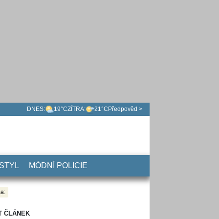
DNES:
19°C
ZÍTRA:
21°C
Předpověd >
 STYL
MÓDNÍ POLICIE
a:
T ČLÁNEK