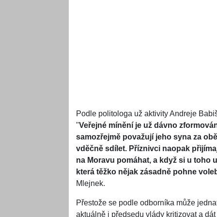
Podle politologa už aktivity Andreje Bab
"
Veřejné mínění je už dávno zformováno.
samozřejmě považují jeho syna za obě
vděčně sdílet. Příznivci naopak přijímaj
na Moravu pomáhat, a když si u toho udě
která těžko nějak zásadně pohne vole
Mlejnek.
Přestože se podle odborníka může jedna
aktuálně i předsedu vlády kritizovat a d