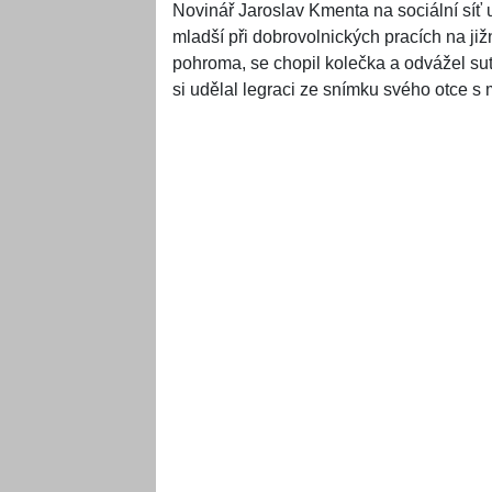
Novinář Jaroslav Kmenta na sociální síť u
mladší při dobrovolnických pracích na již
pohroma, se chopil kolečka a odvážel suť
si udělal legraci ze snímku svého otce s m