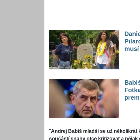
Dani
Pilar
musí 
Babiš
Fotka
prem
"
Andrej Babiš mladší se už několikrát k
součástí snahy otce kritizovat a nějak 