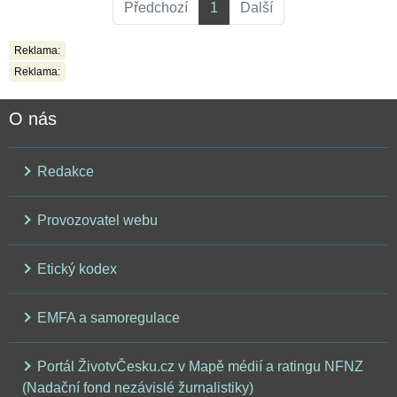
Předchozí
1
Další
Reklama:
Reklama:
O nás
Redakce
Provozovatel webu
Etický kodex
EMFA a samoregulace
Portál ŽivotvČesku.cz v Mapě médií a ratingu NFNZ
(Nadační fond nezávislé žurnalistiky)