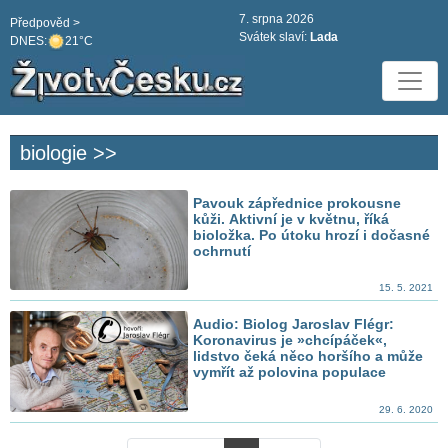
7. srpna 2026
Předpověd >
Svátek slaví:
Lada
DNES:
21°C
biologie >>
Pavouk zápřednice prokousne
kůži. Aktivní je v květnu, říká
bioložka. Po útoku hrozí i dočasné
ochrnutí
15. 5. 2021
Audio: Biolog Jaroslav Flégr:
Koronavirus je »chcípáček«,
lidstvo čeká něco horšího a může
vymřít až polovina populace
29. 6. 2020