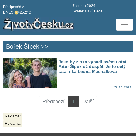
7. srpna 2026
Předpověd >
Svátek slaví:
Lada
DNES:
25.2°C
Bořek Šípek >>
Jako by z oka vypadl svému otci.
Artur Šípek už dospěl. Je to celý
táta, říká Leona Machálková
25. 10. 2021
Předchozí
1
Další
Reklama:
Reklama: