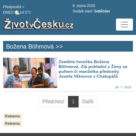
8. srpna 2026
Předpověd >
Svátek slaví:
Soběslav
DNES:
14.5°C
Božena Böhmová >>
Zemřela herečka Božena
Böhmová. Zlá pokladní z Ženy za
pultem či manželka předsedy
Josefa Větrovce z Chalupářů
28. 7. 2020
Předchozí
1
Další
Reklama:
Reklama: