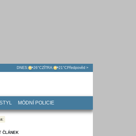
DNES:
26°C
ZÍTRA:
21°C
Předpověd >
 STYL
MÓDNÍ POLICIE
a:
T ČLÁNEK