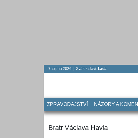
7. srpna 2026 | Svátek slaví:
Lada
ZPRAVODAJSTVÍ
NÁZORY A KOME
Bratr Václava Havla