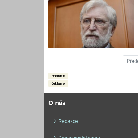
Před
Reklama:
Reklama:
O nás
Redakce