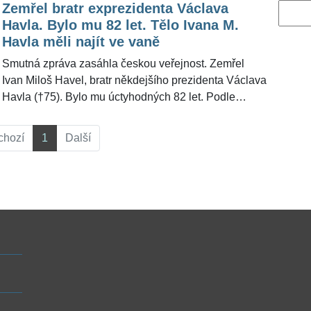
Zemřel bratr exprezidenta Václava
Vyhled
Havla. Bylo mu 82 let. Tělo Ivana M.
Havla měli najít ve vaně
Smutná zpráva zasáhla českou veřejnost. Zemřel
Ivan Miloš Havel, bratr někdejšího prezidenta Václava
Havla (†75). Bylo mu úctyhodných 82 let. Podle
dostupných informací našli jeho tělo bez známek
života ve vaně. "Mohu potvrdit výjezd k osobě, které
chozí
1
Další
bohužel záchranáři nemohli už pomoci," řekla pro
ŽivotvČesku.cz mluvčí středočeské záchranky Petra
Effenbergerová.