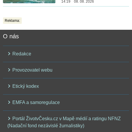
14:19 08. 08. 2026
Reklama:
O nás
Redakce
Provozovatel webu
Etický kodex
EMFA a samoregulace
Portál ŽivotvČesku.cz v Mapě médií a ratingu NFNZ
(Nadační fond nezávislé žurnalistiky)