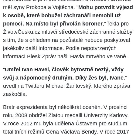
měl syny Prokopa a Vojtěcha. "
Mohu potvrdit výjezd
k osobě, které bohužel záchranáři nemohli už
pomoci. Na místo byl přivolán koroner
,“ řekla pro
ŽivotvČesku.cz mluvčí středočeské záchranné služby
s tím, že s ohledem na pozůstalé nebude poskytovat
jakékoliv další informace. Podle nepotvrzených
informací Blesk Zpráv našli Havla mrtvého ve vaně.
"
Umřel Ivan Havel, člověk bytostně nezlý, vždy
svůj a nápomocný druhým. Díky žes byl, Ivane
,“
uvedl na Twitteru Michael Žantovský, kterého zpráva
zaskočila.
Bratr exprezidenta byl několikrát oceněn. V prosinci
roku 2008 obdržel Zlatou medaili Univerzity Karlovy.
V roce 2012 mu byla udělena Ústavem pro studium
totalitních režimů Cena Václava Bendy. V roce 2017