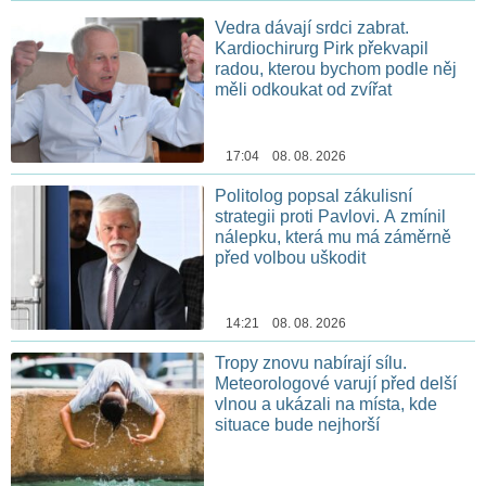
Vedra dávají srdci zabrat.
Kardiochirurg Pirk překvapil
radou, kterou bychom podle něj
měli odkoukat od zvířat
17:04 08. 08. 2026
Politolog popsal zákulisní
strategii proti Pavlovi. A zmínil
nálepku, která mu má záměrně
před volbou uškodit
14:21 08. 08. 2026
Tropy znovu nabírají sílu.
Meteorologové varují před delší
vlnou a ukázali na místa, kde
situace bude nejhorší