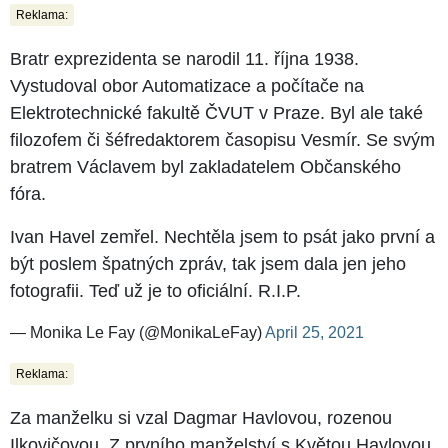
Reklama:
Bratr exprezidenta se narodil 11. října 1938.
Vystudoval obor Automatizace a počítače na
Elektrotechnické fakultě ČVUT v Praze. Byl ale také
filozofem či šéfredaktorem časopisu Vesmír. Se svým
bratrem Václavem byl zakladatelem Občanského
fóra.
Ivan Havel zemřel. Nechtěla jsem to psát jako první a
být poslem špatných zpráv, tak jsem dala jen jeho
fotografii. Teď už je to oficiální. R.I.P.
— Monika Le Fay (@MonikaLeFay)
April 25, 2021
Reklama:
Za manželku si vzal Dagmar Havlovou, rozenou
Ilkovičovou. Z prvního manželství s Květou Havlovou