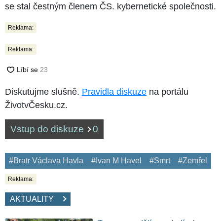
se stal čestným členem ČS. kybernetické společnosti.
Reklama:
Reklama:
Diskutujme slušně.
Pravidla diskuze
na portálu
ŽivotvČesku.cz.
Vstup do diskuze
0
#Bratr Václava Havla
#Ivan M Havel
#Smrt
#Zemřel
Reklama:
AKTUALITY