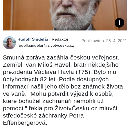
Rudolf Šindelář
| Redaktor
Publikováno: 25. 4. 2021
rudolf.sindelar@zivotvcesku.cz
Smutná zpráva zasáhla českou veřejnost.
Zemřel Ivan Miloš Havel, bratr někdejšího
prezidenta Václava Havla (†75). Bylo mu
úctyhodných 82 let. Podle dostupných
informací našli jeho tělo bez známek života
ve vaně. "Mohu potvrdit výjezd k osobě,
které bohužel záchranáři nemohli už
pomoci," řekla pro ŽivotvČesku.cz mluvčí
středočeské záchranky Petra
Effenbergerová.