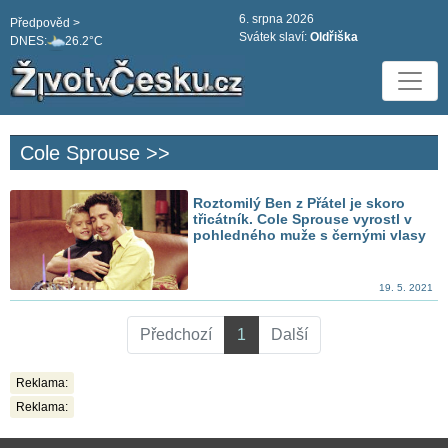
6. srpna 2026
Předpověd >
Svátek slaví:
Oldřiška
DNES:
26.2°C
Cole Sprouse >>
Roztomilý Ben z Přátel je skoro
třicátník. Cole Sprouse vyrostl v
pohledného muže s černými vlasy
19. 5. 2021
Předchozí
1
Další
Reklama:
Reklama: