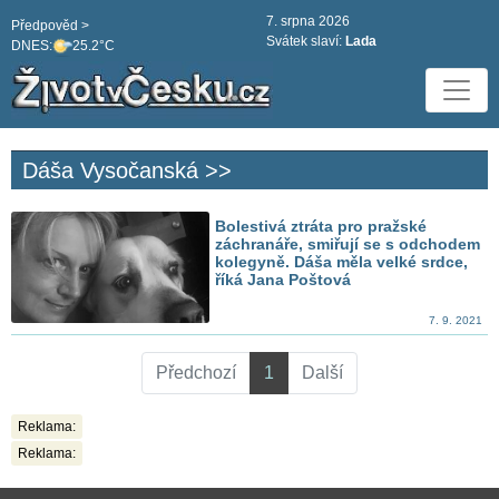
7. srpna 2026
Předpověd >
Svátek slaví:
Lada
DNES:
25.2°C
Dáša Vysočanská >>
Bolestivá ztráta pro pražské
záchranáře, smiřují se s odchodem
kolegyně. Dáša měla velké srdce,
říká Jana Poštová
7. 9. 2021
Předchozí
1
Další
Reklama:
Reklama: