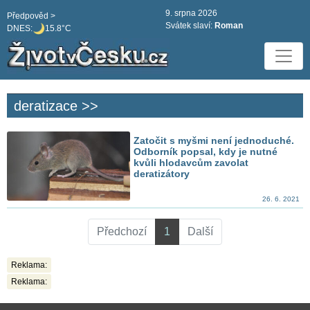
9. srpna 2026
Předpověd >
Svátek slaví:
Roman
DNES:
15.8°C
deratizace >>
Zatočit s myšmi není jednoduché.
Odborník popsal, kdy je nutné
kvůli hlodavcům zavolat
deratizátory
26. 6. 2021
Předchozí
1
Další
Reklama:
Reklama: