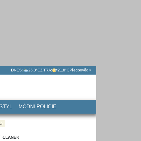
DNES:
26.8°C
ZÍTRA:
21.8°C
Předpověd >
 STYL
MÓDNÍ POLICIE
a:
T ČLÁNEK