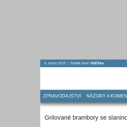
6. srpna 2026 | Svátek slaví:
Oldřiška
ZPRAVODAJSTVÍ
NÁZORY A KOME
Grilované brambory se slanin