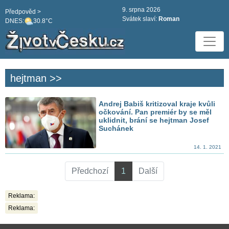
9. srpna 2026
Předpověd >
Svátek slaví:
Roman
DNES:
30.8°C
hejtman >>
Andrej Babiš kritizoval kraje kvůli
očkování. Pan premiér by se měl
uklidnit, brání se hejtman Josef
Suchánek
14. 1. 2021
Předchozí
1
Další
Reklama:
Reklama: