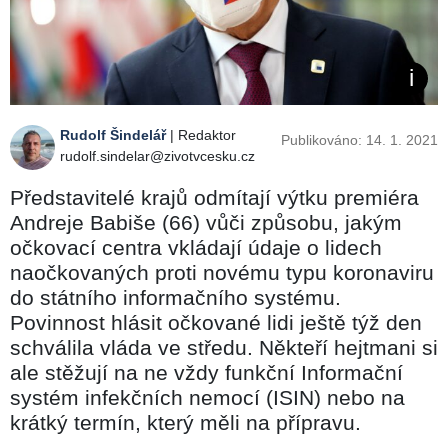
Rudolf Šindelář
| Redaktor
Publikováno: 14. 1. 2021
rudolf.sindelar@zivotvcesku.cz
Představitelé krajů odmítají výtku premiéra
Andreje Babiše (66) vůči způsobu, jakým
očkovací centra vkládají údaje o lidech
naočkovaných proti novému typu koronaviru
do státního informačního systému.
Povinnost hlásit očkované lidi ještě týž den
schválila vláda ve středu. Někteří hejtmani si
ale stěžují na ne vždy funkční Informační
systém infekčních nemocí (ISIN) nebo na
krátký termín, který měli na přípravu.