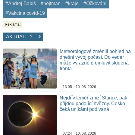
#Andrej Babiš
#hejtman
#kraje
#Očkování
#Vakcína covid-19
Reklama:
AKTUALITY
Meteorologové změnili pohled na
dnešní vývoj počasí. Do veder
může výrazně promluvit studená
fronta
13:05 10. 08. 2026
Nejdřív téměř zmizí Slunce, pak
přijdou padající hvězdy. Česko
čeká unikátní podívaná
07:24 10. 08. 2026