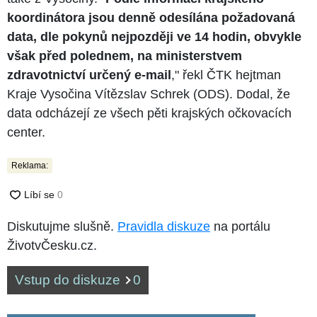
koordinátora jsou denně odesílána požadovaná
data, dle pokynů nejpozději ve 14 hodin, obvykle
však před polednem, na ministerstvem
zdravotnictví určený e-mail
," řekl ČTK hejtman
Kraje Vysočina Vítězslav Schrek (ODS). Dodal, že
data odcházejí ze všech pěti krajských očkovacích
center.
Reklama:
Diskutujme slušně.
Pravidla diskuze
na portálu
ŽivotvČesku.cz.
Vstup do diskuze
0