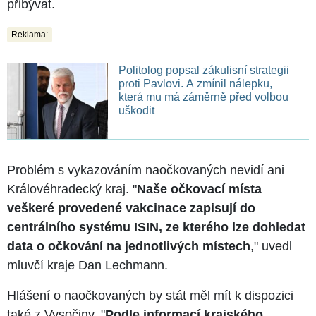
přibývat.
Reklama:
Politolog popsal zákulisní strategii
proti Pavlovi. A zmínil nálepku,
která mu má záměrně před volbou
uškodit
Problém s vykazováním naočkovaných nevidí ani
Královéhradecký kraj. "
Naše očkovací místa
veškeré provedené vakcinace zapisují do
centrálního systému ISIN, ze kterého lze dohledat
data o očkování na jednotlivých místech
," uvedl
mluvčí kraje Dan Lechmann.
Hlášení o naočkovaných by stát měl mít k dispozici
také z Vysočiny. "
Podle informací krajského