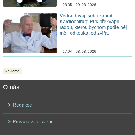
08:35 09. 08. 2026
Vedra dávají srdci zabrat.
Kardiochirurg Pirk překvapil
radou, kterou bychom podle něj
měli odkoukat od zvířat
17:04 08. 08. 2026
Reklama:
O nás
Redakce
Provozovatel webu