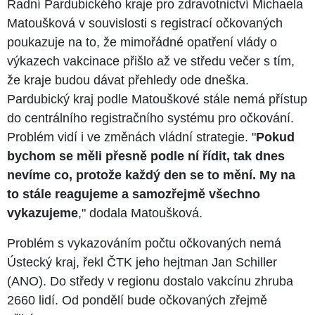
Radní Pardubického kraje pro zdravotnictví Michaela
Matoušková v souvislosti s registrací očkovaných
poukazuje na to, že mimořádné opatření vlády o
výkazech vakcinace přišlo až ve středu večer s tím,
že kraje budou dávat přehledy ode dneška.
Pardubický kraj podle Matouškové stále nemá přístup
do centrálního registračního systému pro očkování.
Problém vidí i ve změnách vládní strategie. "
Pokud
bychom se měli přesně podle ní řídit, tak dnes
nevíme co, protože každý den se to mění. My na
to stále reagujeme a samozřejmě všechno
vykazujeme
," dodala Matoušková.
Problém s vykazováním počtu očkovaných nemá
Ústecký kraj, řekl ČTK jeho hejtman Jan Schiller
(ANO). Do středy v regionu dostalo vakcínu zhruba
2660 lidí. Od pondělí bude očkovaných zřejmě