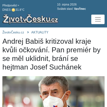
10. srpna 2026
Předpověd >
Svátek slaví:
Vavřinec
DNES:
31.8°C
ŽivotvČesku.cz
AKTUALITY
Andrej Babiš kritizoval kraje
kvůli očkování. Pan premiér by
se měl uklidnit, brání se
hejtman Josef Suchánek