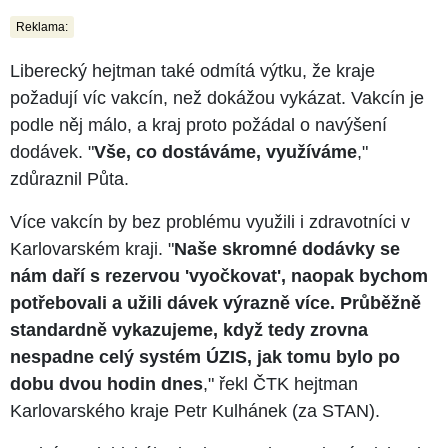
Reklama:
Liberecký hejtman také odmítá výtku, že kraje
požadují víc vakcín, než dokážou vykázat. Vakcín je
podle něj málo, a kraj proto požádal o navýšení
dodávek. "
Vše, co dostáváme, využíváme
,"
zdůraznil Půta.
Více vakcín by bez problému využili i zdravotníci v
Karlovarském kraji. "
Naše skromné dodávky se
nám daří s rezervou 'vyočkovat', naopak bychom
potřebovali a užili dávek výrazně více. Průběžně
standardně vykazujeme, když tedy zrovna
nespadne celý systém ÚZIS, jak tomu bylo po
dobu dvou hodin dnes
," řekl ČTK hejtman
Karlovarského kraje Petr Kulhánek (za STAN).