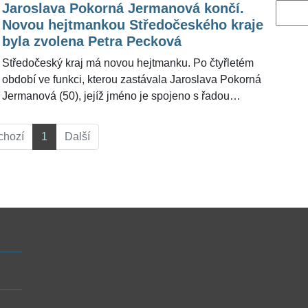
Jaroslava Pokorná Jermanová končí.
Vyhled
Novou hejtmankou Středočeského kraje
byla zvolena Petra Pecková
Středočeský kraj má novou hejtmanku. Po čtyřletém
období ve funkci, kterou zastávala Jaroslava Pokorná
Jermanová (50), jejíž jméno je spojeno s řadou
skandálních afér, ji nahradila Petra Pecková (45) z
hnutí Starostové a nezávislí (STAN).
chozí
1
Další