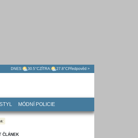
DNES:
30.5°C
ZÍTRA:
27.8°C
Předpověd >
 STYL
MÓDNÍ POLICIE
a:
T ČLÁNEK