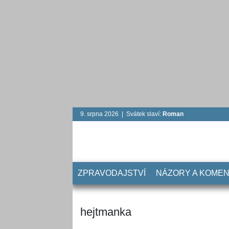
9. srpna 2026 | Svátek slaví:
Roman
ZPRAVODAJSTVÍ
NÁZORY A KOME
hejtmanka