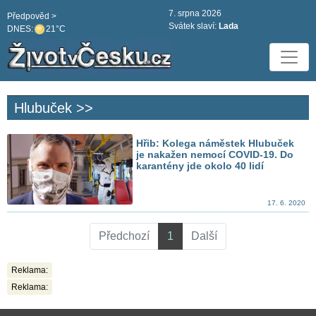
7. srpna 2026
Předpověd >
Svátek slaví:
Lada
DNES:
21°C
Hlubuček >>
Hřib: Kolega náměstek Hlubuček
je nakažen nemocí COVID-19. Do
karantény jde okolo 40 lidí
17. 6. 2020
Předchozí
1
Další
Reklama:
Reklama: