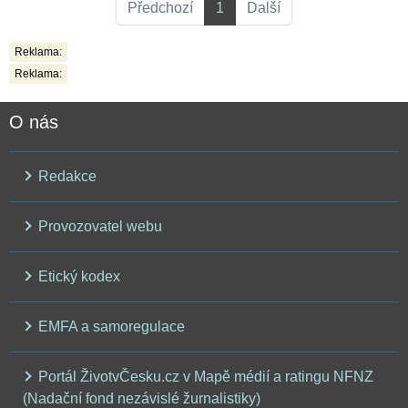
Předchozí
1
Další
Reklama:
Reklama:
O nás
Redakce
Provozovatel webu
Etický kodex
EMFA a samoregulace
Portál ŽivotvČesku.cz v Mapě médií a ratingu NFNZ
(Nadační fond nezávislé žurnalistiky)