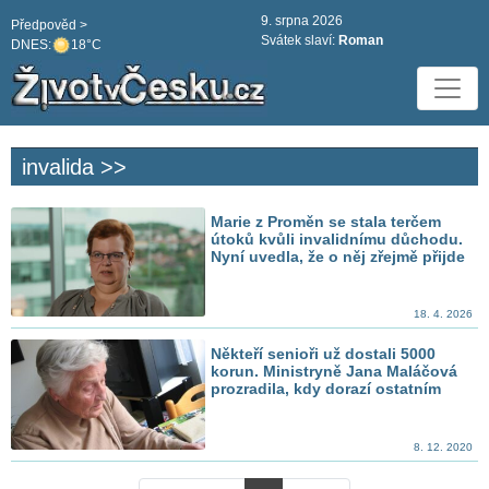
9. srpna 2026
Předpověd >
Svátek slaví:
Roman
DNES:
18°C
invalida >>
Marie z Proměn se stala terčem
útoků kvůli invalidnímu důchodu.
Nyní uvedla, že o něj zřejmě přijde
18. 4. 2026
Někteří senioři už dostali 5000
korun. Ministryně Jana Maláčová
prozradila, kdy dorazí ostatním
8. 12. 2020