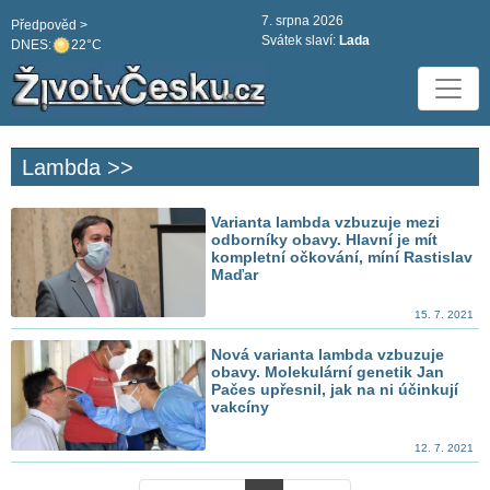
7. srpna 2026
Předpověd >
Svátek slaví:
Lada
DNES:
22°C
Lambda >>
Varianta lambda vzbuzuje mezi
odborníky obavy. Hlavní je mít
kompletní očkování, míní Rastislav
Maďar
15. 7. 2021
Nová varianta lambda vzbuzuje
obavy. Molekulární genetik Jan
Pačes upřesnil, jak na ni účinkují
vakcíny
12. 7. 2021