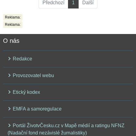
Předchozí
1
Další
Reklama:
Reklama:
O nás
Redakce
Provozovatel webu
Etický kodex
EMFA a samoregulace
Portál ŽivotvČesku.cz v Mapě médií a ratingu NFNZ
(Nadační fond nezávislé žurnalistiky)