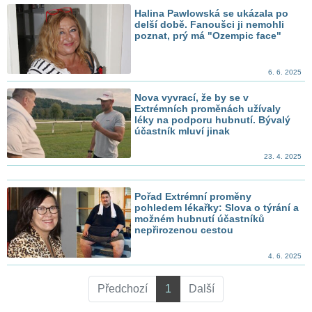
Halina Pawlowská se ukázala po
delší době. Fanoušci ji nemohli
poznat, prý má "Ozempic face"
6. 6. 2025
Nova vyvrací, že by se v
Extrémních proměnách užívaly
léky na podporu hubnutí. Bývalý
účastník mluví jinak
23. 4. 2025
Pořad Extrémní proměny
pohledem lékařky: Slova o týrání a
možném hubnutí účastníků
nepřirozenou cestou
4. 6. 2025
Předchozí
1
Další