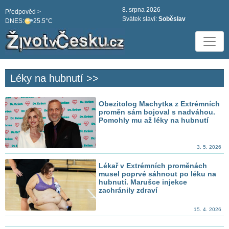
8. srpna 2026
Předpověd >
Svátek slaví:
Soběslav
DNES:
25.5°C
Léky na hubnutí >>
Obezitolog Machytka z Extrémních
proměn sám bojoval s nadváhou.
Pomohly mu až léky na hubnutí
3. 5. 2026
Lékař v Extrémních proměnách
musel poprvé sáhnout po léku na
hubnutí. Marušce injekce
zachránily zdraví
15. 4. 2026