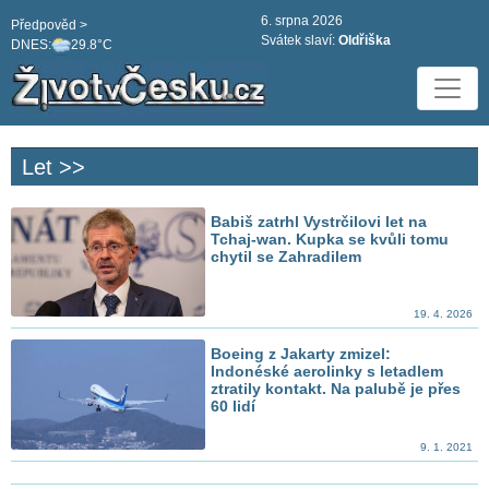
6. srpna 2026
Předpověd >
Svátek slaví:
Oldřiška
DNES:
29.8°C
Let >>
Babiš zatrhl Vystrčilovi let na
Tchaj-wan. Kupka se kvůli tomu
chytil se Zahradilem
19. 4. 2026
Boeing z Jakarty zmizel:
Indonéské aerolinky s letadlem
ztratily kontakt. Na palubě je přes
60 lidí
9. 1. 2021