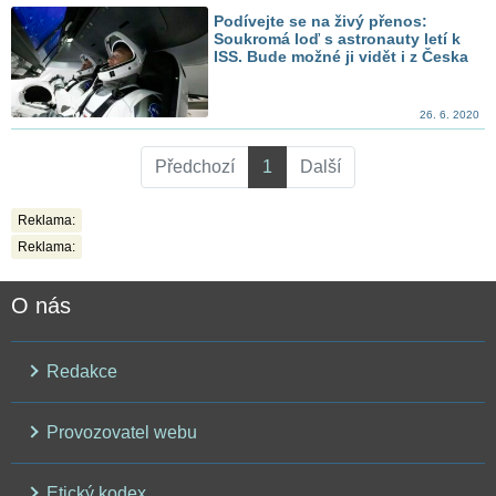
Podívejte se na živý přenos:
Soukromá loď s astronauty letí k
ISS. Bude možné ji vidět i z Česka
26. 6. 2020
Předchozí
1
Další
Reklama:
Reklama:
O nás
Redakce
Provozovatel webu
Etický kodex