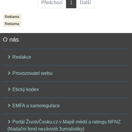
Předchozí
1
Další
Reklama:
Reklama:
O nás
Redakce
Provozovatel webu
Etický kodex
EMFA a samoregulace
Portál ŽivotvČesku.cz v Mapě médií a ratingu NFNZ
(Nadační fond nezávislé žurnalistiky)