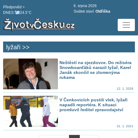
6. srpna 2026
Předpověd >
Svátek slaví:
Oldřiška
DNES:
24.5°C
lyžaři >>
Neštěstí na sjezdovce. Do režiséra
Snowboarďáků narazil lyžař, Karel
Janák skončil se zlomenýma
rukama
12. 1. 2026
V Čenkovicích pustili vlek, lyžaři
napadli reportéra. K situaci
promluvil ředitel zpravodajství
31. 1. 2021