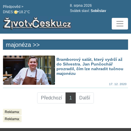
8. srpna 2026
Předpověd >
Svátek slaví:
Soběslav
DNES:
18.2°C
majonéza >>
Bramborový salát, který vydrží až
do Silvestra. Jan Punčochář
prozradil, čím lze nahradit tučnou
majonézu
17. 12. 2020
Předchozí
1
Další
Reklama:
Reklama: