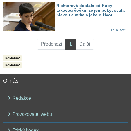
Richterová dostala od Kuby
takovou čočku, že jen pokyvovala
hlavou a mrkala jako o život
25. 9. 2024
Předchozí
1
Další
Reklama:
Reklama:
O nás
Redakce
Provozovatel webu
Etický kodex