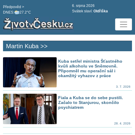
6. srpna 2026
Předpověd >
Svátek slaví:
Oldřiška
DNES:
27.2°C
Martin Kuba >>
Kuba setřel ministra Šťastného
kvůli alkoholu ve Sněmovně.
Připomněl mu operační sál i
okamžitý vyhazov z práce
3. 7. 2026
Fiala a Kuba se do sebe pustili.
Začalo to Stanjurou, skončilo
psychiatrem
28. 4. 2026