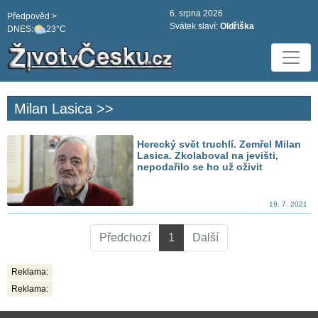
6. srpna 2026
Předpověd >
Svátek slaví:
Oldřiška
DNES:
23°C
Milan Lasica >>
Herecký svět truchlí. Zemřel Milan
Lasica. Zkolaboval na jevišti,
nepodařilo se ho už oživit
19. 7. 2021
Předchozí
1
Další
Reklama:
Reklama: