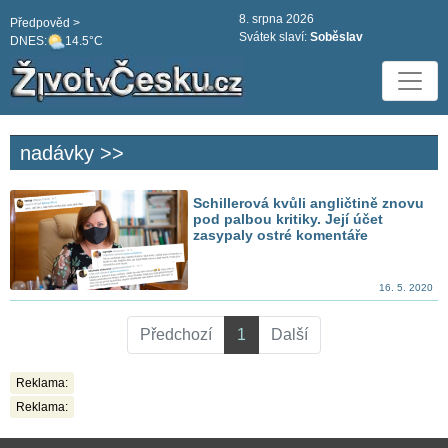
8. srpna 2026
Předpověd >
Svátek slaví:
Soběslav
DNES:
14.5°C
nadávky >>
Schillerová kvůli angličtině znovu
pod palbou kritiky. Její účet
zasypaly ostré komentáře
16. 5. 2020
Předchozí
1
Další
Reklama:
Reklama: