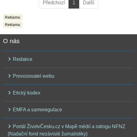
Předchozí
1
Další
Reklama:
Reklama:
O nás
Redakce
Provozovatel webu
Etický kodex
EMFA a samoregulace
Portál ŽivotvČesku.cz v Mapě médií a ratingu NFNZ
(Nadační fond nezávislé žurnalistiky)