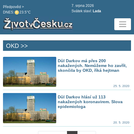
7. srpna 2026
Předpověd >
Svátek slaví:
Lada
DNES:
23.5°C
OKD >>
Důl Darkov má přes 200
nakažených. Nemůžeme ho zavřít,
skončila by OKD, říká hejtman
25. 5. 2020
Důl Darkov hlásí už 113
nakažených koronavirem. Slova
epidemiologa
20. 5. 2020