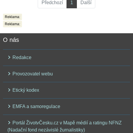
Předchozí
1
Další
Reklama:
Reklama:
O nás
Redakce
Provozovatel webu
Etický kodex
EMFA a samoregulace
Portál ŽivotvČesku.cz v Mapě médií a ratingu NFNZ
(Nadační fond nezávislé žurnalistiky)