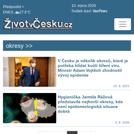
10. srpna 2026
Předpověd >
Svátek slaví:
Vavřinec
DNES:
27.8°C
okresy >>
V Česku je několik okresů, které je
potřeba hlídat kvůli šíření viru.
Ministr Adam Vojtěch zhodnotil
vývoj epidemie
10. 6. 2021
Hygienička Jarmila Rážová
představila nejhorší okresy, kde
není epidemiologická situace
dobrá
3. 8. 2020