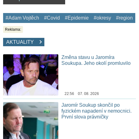
#Adam Vojtěch
#Covid
#Epidemie
#okresy
#region
Reklama:
AKTUALITY
Změna stavu u Jaromíra
Soukupa. Jeho okolí promluvilo
22:56 07. 08. 2026
Jaromír Soukup skončil po
fyzickém napadení v nemocnici.
První slova právničky