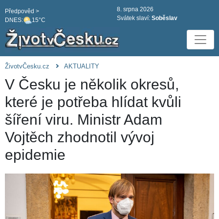
8. srpna 2026
Předpověd >
Svátek slaví:
Soběslav
DNES:
15°C
ŽivotvČesku.cz
AKTUALITY
V Česku je několik okresů,
které je potřeba hlídat kvůli
šíření viru. Ministr Adam
Vojtěch zhodnotil vývoj
epidemie