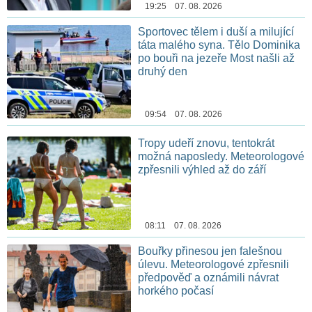
19:25 07. 08. 2026
Sportovec tělem i duší a milující
táta malého syna. Tělo Dominika
po bouři na jezeře Most našli až
druhý den
09:54 07. 08. 2026
Tropy udeří znovu, tentokrát
možná naposledy. Meteorologové
zpřesnili výhled až do září
08:11 07. 08. 2026
Bouřky přinesou jen falešnou
úlevu. Meteorologové zpřesnili
předpověď a oznámili návrat
horkého počasí