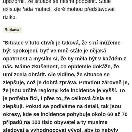
upozornil, že situace se nesmí podcenit. Stále
existuje řada mutací, které mohou představovat
riziko.
Reklama:
"
Situace v tuto chvíli je taková, že s ní můžeme
být spokojeni, byť ve mně stále je nějaká
opatrnost a myslím si, že by měla být v každém z
nás. Máme zkušenost, co epidemie dokáže, že
umí zcela obrátit. Ale vidíme, že situace se
zlepšuje, což je dobrá zpráva. Pravdou zároveň je,
že jsou určité regiony, kde incidence je vyšší. To
je potřeba říci, i přes to, že celková čísla se
zlepšují. Pokud se podíváme na detail, tak jsou
okresy, kde se incidence pohybuje okolo 60 až 70
případů na 100 tisíc obyvatel a ty musíme
sledovat a vyhodnocovat vývoj, aby to nebyly