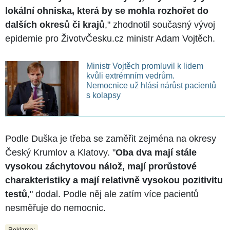
lokální ohniska, která by se mohla rozhořet do
dalších okresů či krajů
," zhodnotil současný vývoj
epidemie pro ŽivotvČesku.cz ministr Adam Vojtěch.
Ministr Vojtěch promluvil k lidem
kvůli extrémním vedrům.
Nemocnice už hlásí nárůst pacientů
s kolapsy
Podle Duška je třeba se zaměřit zejména na okresy
Český Krumlov a Klatovy. "
Oba dva mají stále
vysokou záchytovou nálož, mají prorůstové
charakteristiky a mají relativně vysokou pozitivitu
testů
," dodal. Podle něj ale zatím více pacientů
nesměřuje do nemocnic.
Reklama: