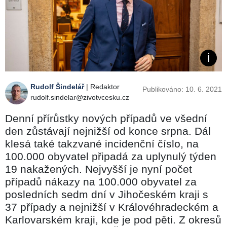
Rudolf Šindelář
| Redaktor
Publikováno: 10. 6. 2021
rudolf.sindelar@zivotvcesku.cz
Denní přírůstky nových případů ve všední
den zůstávají nejnižší od konce srpna. Dál
klesá také takzvané incidenční číslo, na
100.000 obyvatel připadá za uplynulý týden
19 nakažených. Nejvyšší je nyní počet
případů nákazy na 100.000 obyvatel za
posledních sedm dní v Jihočeském kraji s
37 případy a nejnižší v Královéhradeckém a
Karlovarském kraji, kde je pod pěti. Z okresů