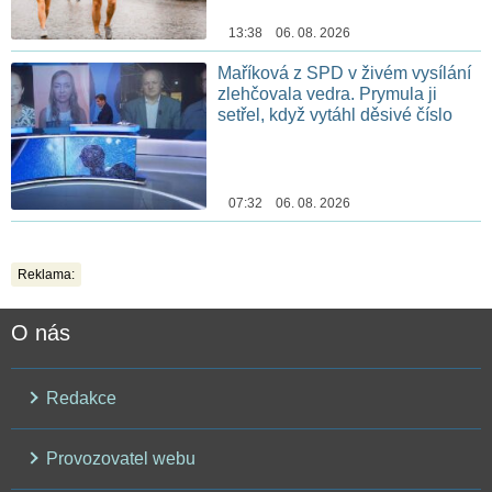
13:38 06. 08. 2026
Maříková z SPD v živém vysílání
zlehčovala vedra. Prymula ji
setřel, když vytáhl děsivé číslo
07:32 06. 08. 2026
Reklama:
O nás
Redakce
Provozovatel webu